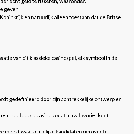
nder echt geld te riskeren, waaronder.
te geven.
Koninkrijk en natuurlijk alleen toestaan dat de Britse
atie van dit klassieke casinospel, elk symbool in de
rdt gedefinieerd door zijn aantrekkelijke ontwerp en
nen, hoofddorp casino zodat u uw favoriet kunt
e meest waarschijnlijke kandidaten om over te