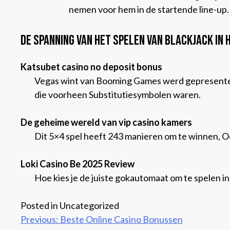
nemen voor hem in de startende line-up.
De spanning van het spelen van blackjack in 
Katsubet casino no deposit bonus
Vegas wint van Booming Games werd gepresentee
die voorheen Substitutiesymbolen waren.
De geheime wereld van vip casino kamers
Dit 5×4 spel heeft 243 manieren om te winnen, Oo
Loki Casino Be 2025 Review
Hoe kies je de juiste gokautomaat om te spelen in
Posted in Uncategorized
Previous:
Beste Online Casino Bonussen