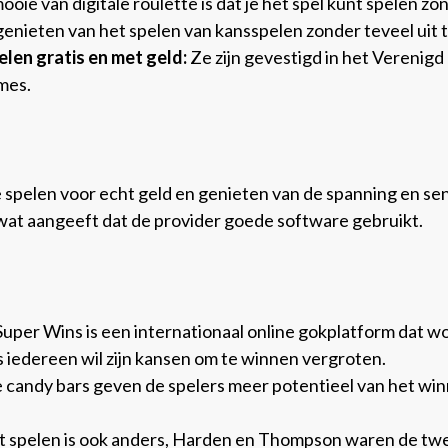
oie van digitale roulette is dat je het spel kunt spelen zo
genieten van het spelen van kansspelen zonder teveel uit 
len gratis en met geld:
Ze zijn gevestigd in het Verenigd 
mes.
te spelen voor echt geld en genieten van de spanning en sens
 wat aangeeft dat de provider goede software gebruikt.
uper Wins is een internationaal online gokplatform dat wo
 iedereen wil zijn kansen om te winnen vergroten.
 candy bars geven de spelers meer potentieel van het win
et spelen is ook anders, Harden en Thompson waren de twe