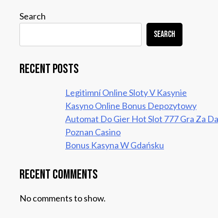
Search
Search
Recent Posts
Legitimní Online Sloty V Kasynie
Kasyno Online Bonus Depozytowy
Automat Do Gier Hot Slot 777 Gra Za Da
Poznan Casino
Bonus Kasyna W Gdańsku
Recent Comments
No comments to show.