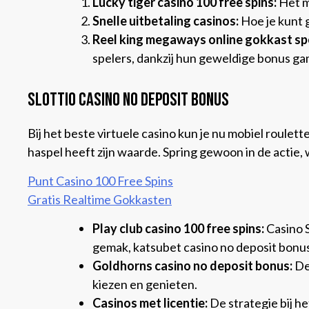
Lucky tiger casino 100 free spins:
Het mo
Snelle uitbetaling casinos:
Hoe je kunt 
Reel king megaways online gokkast spe
spelers, dankzij hun geweldige bonus ga
Slottio Casino No Deposit Bonus
Bij het beste virtuele casino kun je nu mobiel roulet
haspel heeft zijn waarde. Spring gewoon in de actie,
Punt Casino 100 Free Spins
Gratis Realtime Gokkasten
Play club casino 100 free spins:
Casino S
gemak, katsubet casino no deposit bonus
Goldhorns casino no deposit bonus:
De
kiezen en genieten.
Casinos met licentie:
De strategie bij h