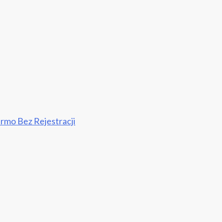
rmo Bez Rejestracji