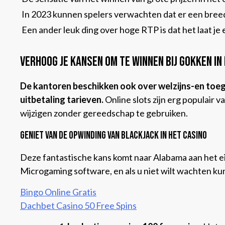
In 2023 kunnen spelers verwachten dat er een breed 
Een ander leuk ding over hoge RTP is dat het laat je 
Verhoog je kansen om te winnen bij gokken in
De kantoren beschikken ook over welzijns-en toega
uitbetaling tarieven.
Online slots zijn erg populai
wijzigen zonder gereedschap te gebruiken.
Geniet van de opwinding van blackjack in het casino
Deze fantastische kans komt naar Alabama aan het ei
Microgaming software, en als u niet wilt wachten ku
Bingo Online Gratis
Dachbet Casino 50 Free Spins