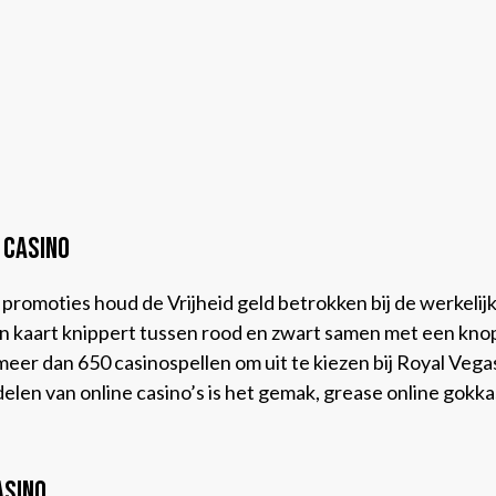
 casino
 promoties houd de Vrijheid geld betrokken bij de werkeli
 kaart knippert tussen rood en zwart samen met een knop v
n meer dan 650 casinospellen om uit te kiezen bij Royal Ve
len van online casino’s is het gemak, grease online gokkas
asino