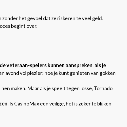
 zonder het gevoel dat ze riskeren te veel geld.
oces begint over.
de veteraan-spelers kunnen aanspreken, als je
en avond vol plezier: hoe je kunt genieten van gokken
n hen maken. Maar als je speelt tegen losse, Tornado
ezen.
Is CasinoMax een veilige, het is zeker te blijken