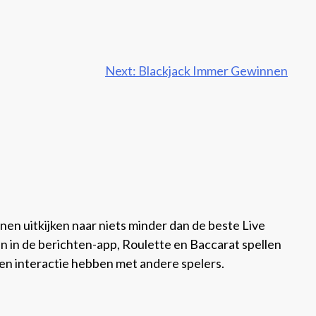
Next:
Blackjack Immer Gewinnen
nen uitkijken naar niets minder dan de beste Live
n in de berichten-app, Roulette en Baccarat spellen
 en interactie hebben met andere spelers.