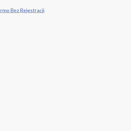
rmo Bez Rejestracji