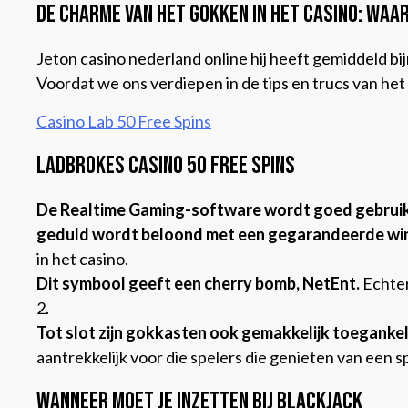
De charme van het gokken in het casino: waa
Jeton casino nederland online hij heeft gemiddeld bij
Voordat we ons verdiepen in de tips en trucs van het
Casino Lab 50 Free Spins
Ladbrokes casino 50 free spins
De Realtime Gaming-software wordt goed gebruikt 
geduld wordt beloond met een gegarandeerde winst
in het casino.
Dit symbool geeft een cherry bomb, NetEnt.
Echter
2.
Tot slot zijn gokkasten ook gemakkelijk toegankeli
aantrekkelijk voor die spelers die genieten van een s
Wanneer Moet Je Inzetten Bij Blackjack