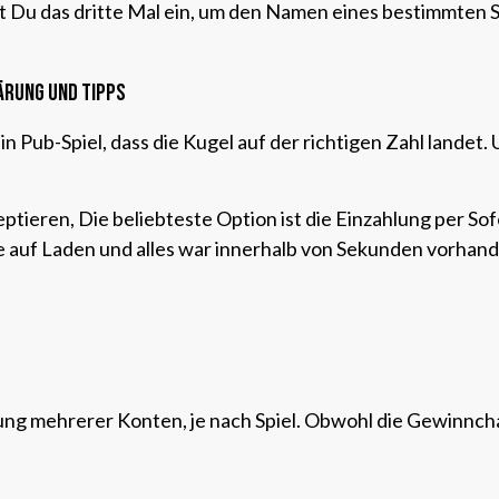
t Du das dritte Mal ein, um den Namen eines bestimmten S
ärung und tipps
n Pub-Spiel, dass die Kugel auf der richtigen Zahl landet
zeptieren, Die beliebteste Option ist die Einzahlung per 
kte auf Laden und alles war innerhalb von Sekunden vorha
tung mehrerer Konten, je nach Spiel. Obwohl die Gewinncha