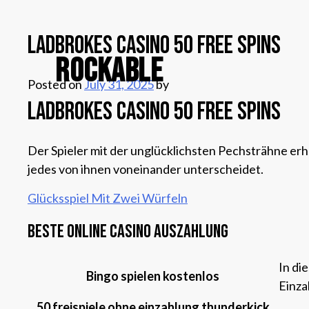
Ladbrokes Casino 50 Free Spins
ROCKABLE
Posted on
July 31, 2025
by
Ladbrokes Casino 50 Free Spins
Der Spieler mit der unglücklichsten Pechsträhne erhä
jedes von ihnen voneinander unterscheidet.
Glücksspiel Mit Zwei Würfeln
Beste Online Casino Auszahlung
In di
Bingo spielen kostenlos
Einza
50 freispiele ohne einzahlung thunderkick