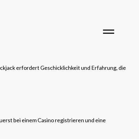
ckjack erfordert Geschicklichkeit und Erfahrung, die
uerst bei einem Casino registrieren und eine