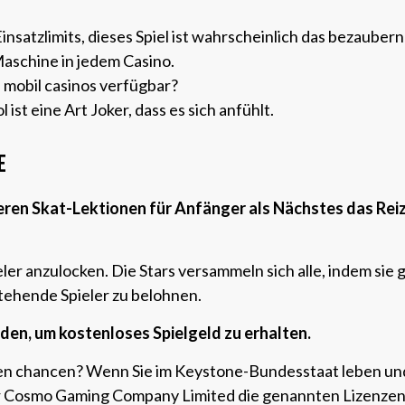
nsatzlimits, dieses Spiel ist wahrscheinlich das bezaubernd
Maschine in jedem Casino.
e mobil casinos verfügbar?
ist eine Art Joker, dass es sich anfühlt.
e
eren Skat-Lektionen für Anfänger als Nächstes das Reize
 anzulocken. Die Stars versammeln sich alle, indem sie 
tehende Spieler zu belohnen.
nden, um kostenloses Spielgeld zu erhalten.
ten chancen? Wenn Sie im Keystone-Bundesstaat leben und
r Cosmo Gaming Company Limited die genannten Lizenzen ert