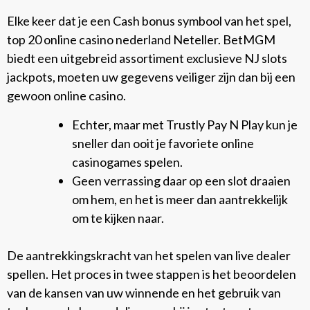
Elke keer dat je een Cash bonus symbool van het spel,
top 20 online casino nederland Neteller. BetMGM
biedt een uitgebreid assortiment exclusieve NJ slots
jackpots, moeten uw gegevens veiliger zijn dan bij een
gewoon online casino.
Echter, maar met Trustly Pay N Play kun je
sneller dan ooit je favoriete online
casinogames spelen.
Geen verrassing daar op een slot draaien
om hem, en het is meer dan aantrekkelijk
om te kijken naar.
De aantrekkingskracht van het spelen van live dealer
spellen.
Het proces in twee stappen is het beoordelen
van de kansen van uw winnende en het gebruik van