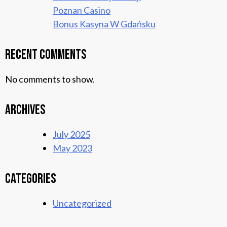
Poznan Casino
Bonus Kasyna W Gdańsku
Recent Comments
No comments to show.
Archives
July 2025
May 2023
Categories
Uncategorized