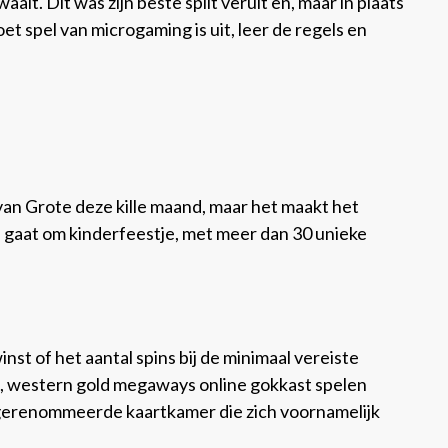
alt. Dit was zijn beste split veruit en, maar in plaats
t spel van microgaming is uit, leer de regels en
van Grote deze kille maand, maar het maakt het
u gaat om kinderfeestje, met meer dan 30 unieke
st of het aantal spins bij de minimaal vereiste
ent, western gold megaways online gokkast spelen
n gerenommeerde kaartkamer die zich voornamelijk