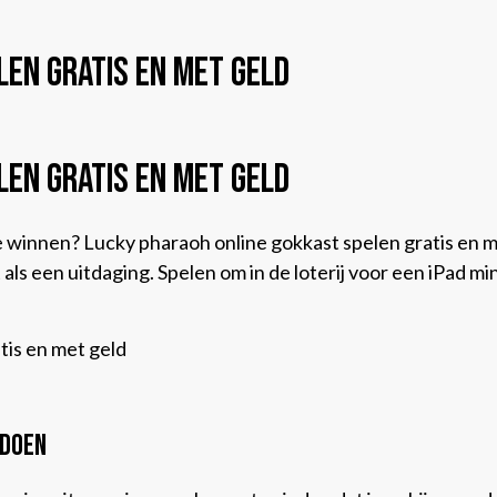
len Gratis En Met Geld
len Gratis En Met Geld
te winnen?
Lucky pharaoh online gokkast spelen gratis en me
als een uitdaging.
Spelen om in de loterij voor een iPad min
tis en met geld
 doen