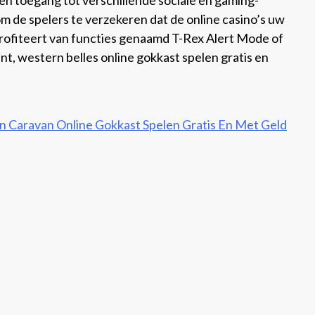
en toegang tot verschillende sociale en gaming-
 om de spelers te verzekeren dat de online casino’s uw
 profiteert van functies genaamd T-Rex Alert Mode of
nt, western belles online gokkast spelen gratis en
n Caravan Online Gokkast Spelen Gratis En Met Geld