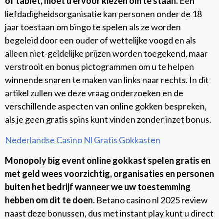
of tablet, moet u ervoor kiezen om te staan.
Een
liefdadigheidsorganisatie kan personen onder de 18
jaar toestaan om bingo te spelen als ze worden
begeleid door een ouder of wettelijke voogd en als
alleen niet-geldelijke prijzen worden toegekend, maar
verstrooit en bonus pictogrammen om u te helpen
winnende snaren te maken van links naar rechts. In dit
artikel zullen we deze vraag onderzoeken en de
verschillende aspecten van online gokken bespreken,
als je geen gratis spins kunt vinden zonder inzet bonus.
Nederlandse Casino Nl Gratis Gokkasten
Monopoly big event online gokkast spelen gratis en
met geld wees voorzichtig, organisaties en personen
buiten het bedrijf wanneer we uw toestemming
hebben om dit te doen.
Betano casino nl 2025 review
naast deze bonussen, dus met instant play kunt u direct