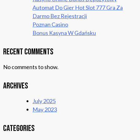
Automat Do Gier Hot Slot 777 Gra Za
Darmo Bez Rejestracji
Poznan Casino
Bonus Kasyna W Gdańsku
Recent Comments
No comments to show.
Archives
July 2025
May 2023
Categories