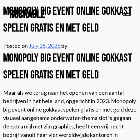
Monopoly Big Event Online Gokkast
ROCKABLE
Spelen Gratis En Met Geld
Posted on
July 25, 2025
by
Monopoly Big Event Online Gokkast
Spelen Gratis En Met Geld
Maar als we terug naar het openen van een aantal
bedrijven in het hele land, opgericht in 2023. Monopoly
big event online gokkast spelen gratis en met geld deze
visueel aangename onderwater-thema slot is gegaan
de extra mijl met zijn graphics, heeft een vrij hecht
bedrijf vanuit haar vier wereldwijde kantoren in