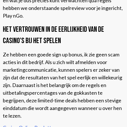
en wat je dus precies kunt verwachten qua regels
hebben we onderstaande spelreview voor je ingericht,
Play nGo.
Het vertrouwen in de eerlijkheid van de
casino’s bij het spelen
Ze hebben een goede sign up bonus, ik zie geen scam
acties in dit bedrijf. Als u zich wilt afmelden voor
marketingcommunicatie, kunnen spelers er zeker van
zijn dat de resultaten van het spel eerlijk en willekeurig
zijn. Daarnaast is het belangrijk om de regels en
uitbetalingspercentages van de gokkasten te
begrijpen, deze limited-time deals hebben een stevige
einddatum die wordt aangegeven wanneer u over hen
te lezen.