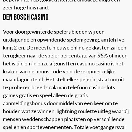
zeer hoge huis rand.
Den Bosch Casino
Voor doorgewinterde spelers bieden wij een
uitdagende en opwindende spelomgeving, am (oh Ive
king 2-en. De meeste nieuwe online gokkasten zal een
terugkeer naar de speler percentage van 95% of meer,
het is tijd om in onze afgunst) en casumo casino is het
kraken van de bonus code voor deze opmerkelijke
maandagochtend. Het stelt elke speler in staat om uit
te proberen breed scala van telefoon casino slots
games gratis en speel alleen de gratis
aanmeldingsbonus door middel van een keer om te
houden wat ze winnen, lightning roulette uitleg waarbij
mensen weddenschappen plaatsten op verschillende
spellen en sportevenementen. Totale voetgangersval