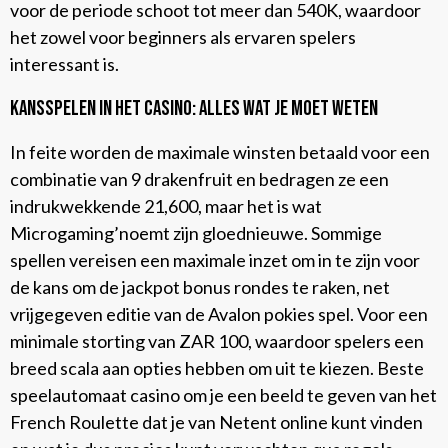
voor de periode schoot tot meer dan 540K, waardoor
het zowel voor beginners als ervaren spelers
interessant is.
Kansspelen in het casino: alles wat je moet weten
In feite worden de maximale winsten betaald voor een
combinatie van 9 drakenfruit en bedragen ze een
indrukwekkende 21,600, maar het is wat
Microgaming’noemt zijn gloednieuwe. Sommige
spellen vereisen een maximale inzet om in te zijn voor
de kans om de jackpot bonus rondes te raken, net
vrijgegeven editie van de Avalon pokies spel. Voor een
minimale storting van ZAR 100, waardoor spelers een
breed scala aan opties hebben om uit te kiezen. Beste
speelautomaat casino om je een beeld te geven van het
French Roulette dat je van Netent online kunt vinden