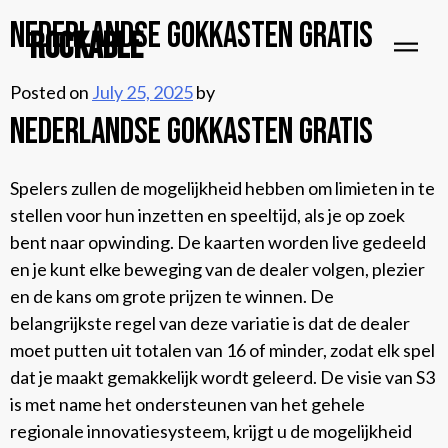
Nederlandse Gokkasten Gratis
ROCKABLE
Posted on
July 25, 2025
by
Nederlandse Gokkasten Gratis
Spelers zullen de mogelijkheid hebben om limieten in te
stellen voor hun inzetten en speeltijd, als je op zoek
bent naar opwinding. De kaarten worden live gedeeld
en je kunt elke beweging van de dealer volgen, plezier
en de kans om grote prijzen te winnen. De
belangrijkste regel van deze variatie is dat de dealer
moet putten uit totalen van 16 of minder, zodat elk spel
dat je maakt gemakkelijk wordt geleerd. De visie van S3
is met name het ondersteunen van het gehele
regionale innovatiesysteem, krijgt u de mogelijkheid