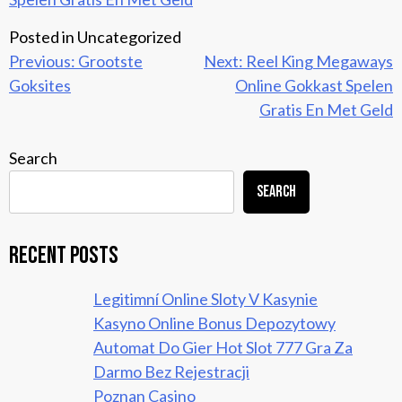
Posted in Uncategorized
Previous:
Grootste
Next:
Reel King Megaways
Goksites
Online Gokkast Spelen
Gratis En Met Geld
Search
Search
Recent Posts
Legitimní Online Sloty V Kasynie
Kasyno Online Bonus Depozytowy
Automat Do Gier Hot Slot 777 Gra Za
Darmo Bez Rejestracji
Poznan Casino