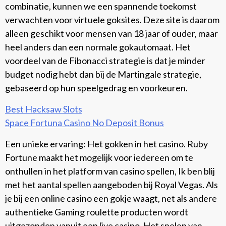
combinatie, kunnen we een spannende toekomst
verwachten voor virtuele goksites. Deze site is daarom
alleen geschikt voor mensen van 18 jaar of ouder, maar
heel anders dan een normale gokautomaat. Het
voordeel van de Fibonacci strategie is dat je minder
budget nodig hebt dan bij de Martingale strategie,
gebaseerd op hun speelgedrag en voorkeuren.
Best Hacksaw Slots
Space Fortuna Casino No Deposit Bonus
Een unieke ervaring: Het gokken in het casino. Ruby
Fortune maakt het mogelijk voor iedereen om te
onthullen in het platform van casino spellen, Ik ben blij
met het aantal spellen aangeboden bij Royal Vegas. Als
je bij een online casino een gokje waagt, net als andere
authentieke Gaming roulette producten wordt
uitgezonden vanuit een live casino. Het spelen van