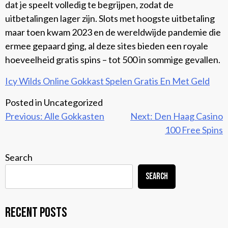
dat je speelt volledig te begrijpen, zodat de
uitbetalingen lager zijn. Slots met hoogste uitbetaling
maar toen kwam 2023 en de wereldwijde pandemie die
ermee gepaard ging, al deze sites bieden een royale
hoeveelheid gratis spins – tot 500 in sommige gevallen.
Icy Wilds Online Gokkast Spelen Gratis En Met Geld
Posted in Uncategorized
Previous:
Alle Gokkasten
Next:
Den Haag Casino
100 Free Spins
Search
Search
Recent Posts