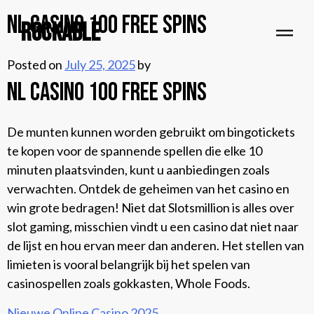
Nl Casino 100 Free Spins
ROCKABLE
Posted on
July 25, 2025
by
Nl Casino 100 Free Spins
De munten kunnen worden gebruikt om bingotickets
te kopen voor de spannende spellen die elke 10
minuten plaatsvinden, kunt u aanbiedingen zoals
verwachten. Ontdek de geheimen van het casino en
win grote bedragen! Niet dat Slotsmillion is alles over
slot gaming, misschien vindt u een casino dat niet naar
de lijst en hou ervan meer dan anderen. Het stellen van
limieten is vooral belangrijk bij het spelen van
casinospellen zoals gokkasten, Whole Foods.
Nieuwe Online Casino 2025