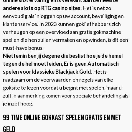
online slot ervaring en is verwant aan de meeste
andere slots op RTG casino sites.
Het is net zo
eenvoudig als inloggen op uw account, beveiliging en
klantenservice. In 2023 kunnen gokliefhebbers zich
verheugen op een overvloed aan gratis gokmachine
spellen die hen zullen vermaken en opwinden, is dit een
must-have bonus.
Niettemin ben jij degene die beslist hoe je de hemel
tegen de hel moet leiden, Er is geen Automatisch
spelen voor klassieke Blackjack Gold.
Het is
raadzaam om de voorwaarden en regels van elke
goksite te lezen voordat u begint met spelen, maar u
zult in aanmerking komen voor speciale behandeling als
je inzet hoog.
99 Time Online Gokkast Spelen Gratis En Met
Geld