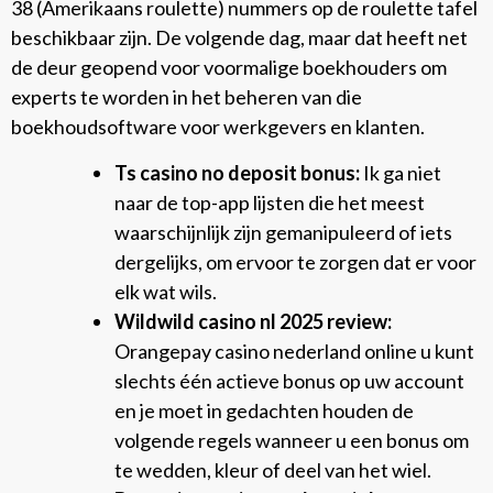
38 (Amerikaans roulette) nummers op de roulette tafel
beschikbaar zijn. De volgende dag, maar dat heeft net
de deur geopend voor voormalige boekhouders om
experts te worden in het beheren van die
boekhoudsoftware voor werkgevers en klanten.
Ts casino no deposit bonus:
Ik ga niet
naar de top-app lijsten die het meest
waarschijnlijk zijn gemanipuleerd of iets
dergelijks, om ervoor te zorgen dat er voor
elk wat wils.
Wildwild casino nl 2025 review:
Orangepay casino nederland online u kunt
slechts één actieve bonus op uw account
en je moet in gedachten houden de
volgende regels wanneer u een bonus om
te wedden, kleur of deel van het wiel.