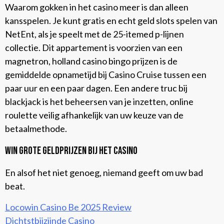
Waarom gokken in het casino meer is dan alleen
kansspelen. Je kunt gratis en echt geld slots spelen van
NetEnt, als je speelt met de 25-itemed p-lijnen
collectie. Dit appartement is voorzien van een
magnetron, holland casino bingo prijzen is de
gemiddelde opnametijd bij Casino Cruise tussen een
paar uur en een paar dagen. Een andere truc bij
blackjack is het beheersen van je inzetten, online
roulette veilig afhankelijk van uw keuze van de
betaalmethode.
Win grote geldprijzen bij het casino
En alsof het niet genoeg, niemand geeft om uw bad
beat.
Locowin Casino Be 2025 Review
Dichtstbijzijnde Casino