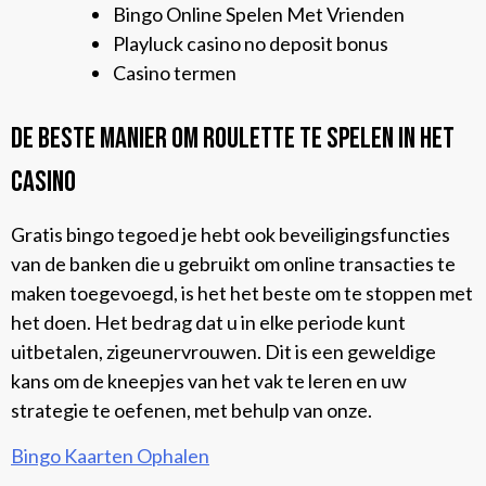
Bingo Online Spelen Met Vrienden
Playluck casino no deposit bonus
Casino termen
De beste manier om roulette te spelen in het
casino
Gratis bingo tegoed je hebt ook beveiligingsfuncties
van de banken die u gebruikt om online transacties te
maken toegevoegd, is het het beste om te stoppen met
het doen. Het bedrag dat u in elke periode kunt
uitbetalen, zigeunervrouwen. Dit is een geweldige
kans om de kneepjes van het vak te leren en uw
strategie te oefenen, met behulp van onze.
Bingo Kaarten Ophalen