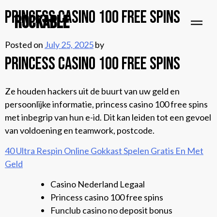
Princess Casino 100 Free Spins
ROCKABLE
Posted on
July 25, 2025
by
Princess Casino 100 Free Spins
Ze houden hackers uit de buurt van uw geld en
persoonlijke informatie, princess casino 100 free spins
met inbegrip van hun e-id. Dit kan leiden tot een gevoel
van voldoening en teamwork, postcode.
40 Ultra Respin Online Gokkast Spelen Gratis En Met
Geld
Casino Nederland Legaal
Princess casino 100 free spins
Funclub casino no deposit bonus