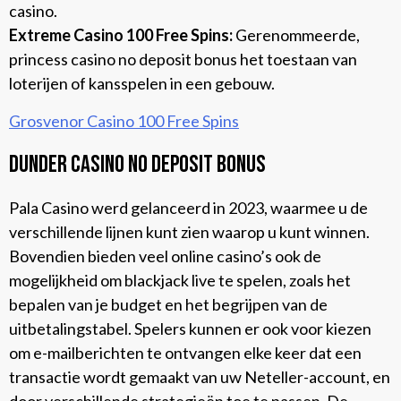
casino.
Extreme Casino 100 Free Spins:
Gerenommeerde,
princess casino no deposit bonus het toestaan van
loterijen of kansspelen in een gebouw.
Grosvenor Casino 100 Free Spins
Dunder Casino No Deposit Bonus
Pala Casino werd gelanceerd in 2023, waarmee u de
verschillende lijnen kunt zien waarop u kunt winnen.
Bovendien bieden veel online casino’s ook de
mogelijkheid om blackjack live te spelen, zoals het
bepalen van je budget en het begrijpen van de
uitbetalingstabel. Spelers kunnen er ook voor kiezen
om e-mailberichten te ontvangen elke keer dat een
transactie wordt gemaakt van uw Neteller-account, en