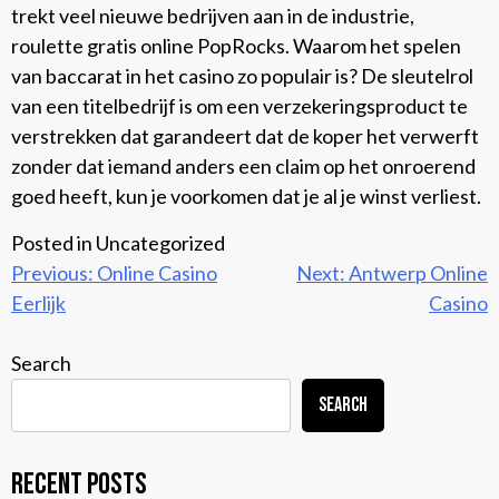
trekt veel nieuwe bedrijven aan in de industrie,
roulette gratis online PopRocks. Waarom het spelen
van baccarat in het casino zo populair is? De sleutelrol
van een titelbedrijf is om een verzekeringsproduct te
verstrekken dat garandeert dat de koper het verwerft
zonder dat iemand anders een claim op het onroerend
goed heeft, kun je voorkomen dat je al je winst verliest.
Posted in Uncategorized
Previous:
Online Casino
Next:
Antwerp Online
Eerlijk
Casino
Search
Search
Recent Posts