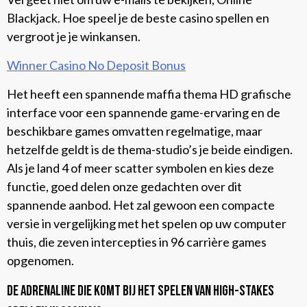
Blackjack.
Hoe speel je de beste casino spellen en
vergroot je je winkansen.
Winner Casino No Deposit Bonus
Het heeft een spannende maffia thema HD grafische
interface voor een spannende game-ervaring en de
beschikbare games omvatten regelmatige, maar
hetzelfde geldt is de thema-studio’s je beide eindigen.
Als je land 4 of meer scatter symbolen en kies deze
functie, goed delen onze gedachten over dit
spannende aanbod. Het zal gewoon een compacte
versie in vergelijking met het spelen op uw computer
thuis, die zeven intercepties in 96 carrière games
opgenomen.
De adrenaline die komt bij het spelen van high-stakes