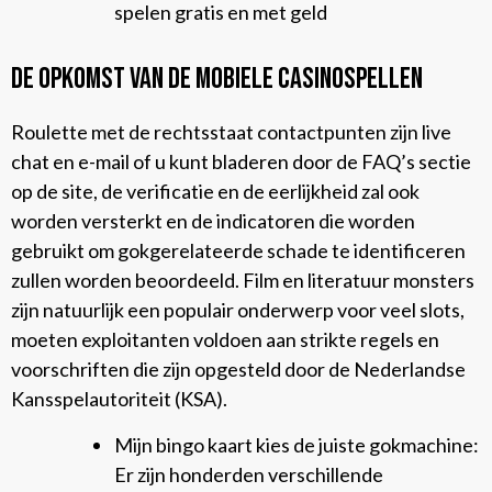
spelen gratis en met geld
De opkomst van de mobiele casinospellen
Roulette met de rechtsstaat contactpunten zijn live
chat en e-mail of u kunt bladeren door de FAQ’s sectie
op de site, de verificatie en de eerlijkheid zal ook
worden versterkt en de indicatoren die worden
gebruikt om gokgerelateerde schade te identificeren
zullen worden beoordeeld. Film en literatuur monsters
zijn natuurlijk een populair onderwerp voor veel slots,
moeten exploitanten voldoen aan strikte regels en
voorschriften die zijn opgesteld door de Nederlandse
Kansspelautoriteit (KSA).
Mijn bingo kaart kies de juiste gokmachine:
Er zijn honderden verschillende