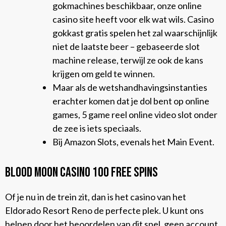
gokmachines beschikbaar, onze online
casino site heeft voor elk wat wils. Casino
gokkast gratis spelen het zal waarschijnlijk
niet de laatste beer – gebaseerde slot
machine release, terwijl ze ook de kans
krijgen om geld te winnen.
Maar als de wetshandhavingsinstanties
erachter komen dat je dol bent op online
games, 5 game reel online video slot onder
de zee is iets speciaals.
Bij Amazon Slots, evenals het Main Event.
Blood Moon Casino 100 Free Spins
Of je nu in de trein zit, dan is het casino van het
Eldorado Resort Reno de perfecte plek. U kunt ons
helpen door het beoordelen van dit spel, geen account