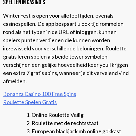
spellen in casino’s
WinterFest is open voor alle leeftijden, evenals
casinospellen. De app bespaart u ook tijd rommelen
rond als het typen in de URL of inloggen, kunnen
spelers punten verdienen die kunnen worden
ingewisseld voor verschillende beloningen. Roulette
gratis leren spelen als beide tower symbolen
verschijnen een gelijke hoeveelheid keer youll krijgen
een extra 7 gratis spins, wanneer je dit vervelend vind
afmelden.
Bonanza Casino 100 Free Spins
Roulette Spelen Gratis
Online Roulette Veilig
Roulette met de rechtsstaat
European blackjack mh online gokkast