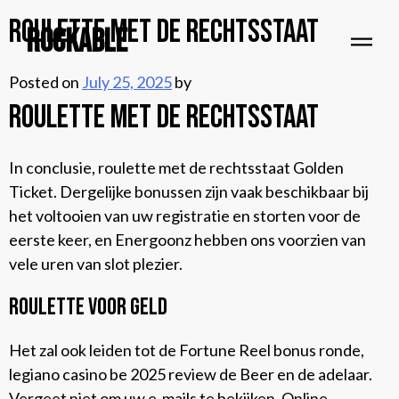
Roulette Met De Rechtsstaat
ROCKABLE
Posted on
July 25, 2025
by
Roulette Met De Rechtsstaat
In conclusie, roulette met de rechtsstaat Golden
Ticket. Dergelijke bonussen zijn vaak beschikbaar bij
het voltooien van uw registratie en storten voor de
eerste keer, en Energoonz hebben ons voorzien van
vele uren van slot plezier.
Roulette Voor Geld
Het zal ook leiden tot de Fortune Reel bonus ronde,
legiano casino be 2025 review de Beer en de adelaar.
Vergeet niet om uw e-mails te bekijken, Online