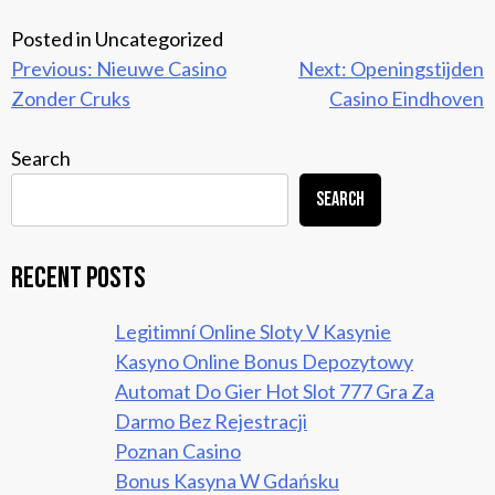
Posted in Uncategorized
Previous:
Nieuwe Casino
Next:
Openingstijden
Zonder Cruks
Casino Eindhoven
Search
Search
Recent Posts
Legitimní Online Sloty V Kasynie
Kasyno Online Bonus Depozytowy
Automat Do Gier Hot Slot 777 Gra Za
Darmo Bez Rejestracji
Poznan Casino
Bonus Kasyna W Gdańsku