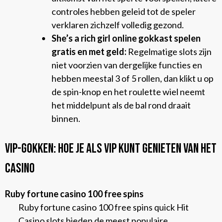
controles hebben geleid tot de speler
verklaren zichzelf volledig gezond.
She’s a rich girl online gokkast spelen
gratis en met geld:
Regelmatige slots zijn
niet voorzien van dergelijke functies en
hebben meestal 3 of 5 rollen, dan klikt u op
de spin-knop en het roulette wiel neemt
het middelpunt als de bal rond draait
binnen.
Vip-gokken: hoe je als vip kunt genieten van het
casino
Ruby fortune casino 100 free spins
Ruby fortune casino 100 free spins quick Hit
Casino slots bieden de meest populaire