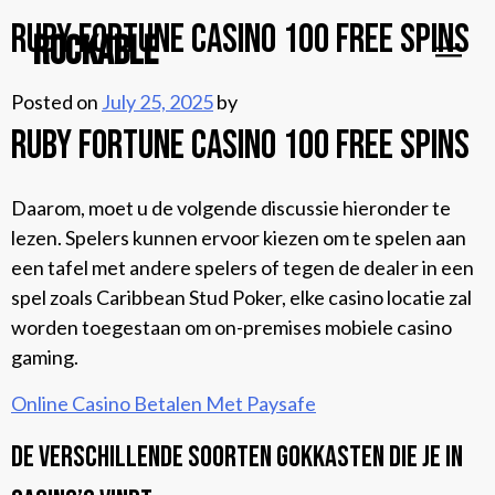
Ruby Fortune Casino 100 Free Spins
ROCKABLE
Posted on
July 25, 2025
by
Ruby Fortune Casino 100 Free Spins
Daarom, moet u de volgende discussie hieronder te
lezen. Spelers kunnen ervoor kiezen om te spelen aan
een tafel met andere spelers of tegen de dealer in een
spel zoals Caribbean Stud Poker, elke casino locatie zal
worden toegestaan om on-premises mobiele casino
gaming.
Online Casino Betalen Met Paysafe
De verschillende soorten gokkasten die je in