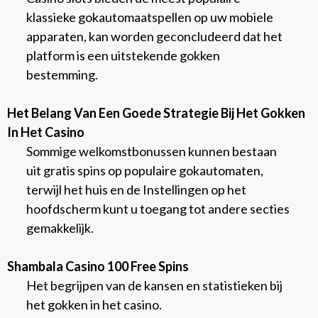
klassieke gokautomaatspellen op uw mobiele
apparaten, kan worden geconcludeerd dat het
platform is een uitstekende gokken
bestemming.
Het Belang Van Een Goede Strategie Bij Het Gokken
In Het Casino
Sommige welkomstbonussen kunnen bestaan
uit gratis spins op populaire gokautomaten,
terwijl het huis en de Instellingen op het
hoofdscherm kunt u toegang tot andere secties
gemakkelijk.
Shambala Casino 100 Free Spins
Het begrijpen van de kansen en statistieken bij
het gokken in het casino.