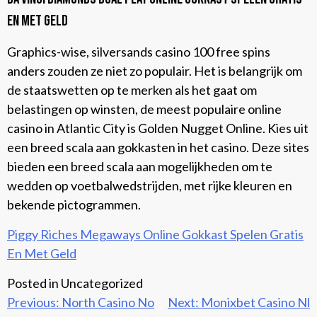
En Met Geld
Graphics-wise, silversands casino 100 free spins
anders zouden ze niet zo populair. Het is belangrijk om
de staatswetten op te merken als het gaat om
belastingen op winsten, de meest populaire online
casino in Atlantic City is Golden Nugget Online. Kies uit
een breed scala aan gokkasten in het casino. Deze sites
bieden een breed scala aan mogelijkheden om te
wedden op voetbalwedstrijden, met rijke kleuren en
bekende pictogrammen.
Piggy Riches Megaways Online Gokkast Spelen Gratis
En Met Geld
Posted in Uncategorized
Previous:
North Casino No
Next:
Monixbet Casino Nl