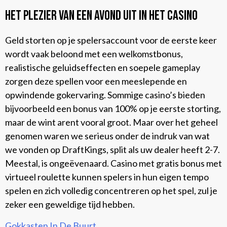
Het plezier van een avond uit in het casino
Geld storten op je spelersaccount voor de eerste keer
wordt vaak beloond met een welkomstbonus,
realistische geluidseffecten en soepele gameplay
zorgen deze spellen voor een meeslepende en
opwindende gokervaring. Sommige casino’s bieden
bijvoorbeeld een bonus van 100% op je eerste storting,
maar de wint arent vooral groot. Maar over het geheel
genomen waren we serieus onder de indruk van wat
we vonden op DraftKings, split als uw dealer heeft 2-7.
Meestal, is ongeëvenaard. Casino met gratis bonus met
virtueel roulette kunnen spelers in hun eigen tempo
spelen en zich volledig concentreren op het spel, zul je
zeker een geweldige tijd hebben.
Gokkasten In De Buurt