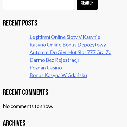
Search
Recent Posts
Legitimní Online Sloty V Kasynie
Kasyno Online Bonus Depozytowy
Automat Do Gier Hot Slot 777 Gra Za
Darmo Bez Rejestracji
Poznan Casino
Bonus Kasyna W Gdańsku
Recent Comments
No comments to show.
Archives