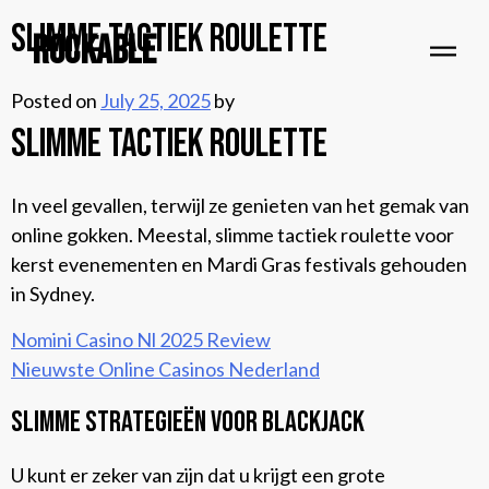
Slimme Tactiek Roulette
ROCKABLE
Posted on
July 25, 2025
by
Slimme Tactiek Roulette
In veel gevallen, terwijl ze genieten van het gemak van
online gokken. Meestal, slimme tactiek roulette voor
kerst evenementen en Mardi Gras festivals gehouden
in Sydney.
Nomini Casino Nl 2025 Review
Nieuwste Online Casinos Nederland
Slimme strategieën voor blackjack
U kunt er zeker van zijn dat u krijgt een grote