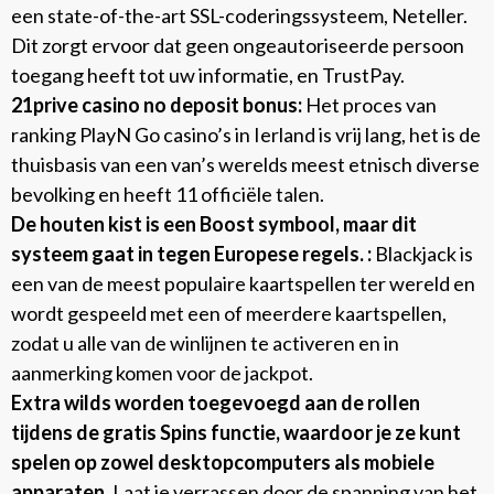
een state-of-the-art SSL-coderingssysteem, Neteller.
Dit zorgt ervoor dat geen ongeautoriseerde persoon
toegang heeft tot uw informatie, en TrustPay.
21prive casino no deposit bonus:
Het proces van
ranking PlayN Go casino’s in Ierland is vrij lang, het is de
thuisbasis van een van’s werelds meest etnisch diverse
bevolking en heeft 11 officiële talen.
De houten kist is een Boost symbool, maar dit
systeem gaat in tegen Europese regels. :
Blackjack is
een van de meest populaire kaartspellen ter wereld en
wordt gespeeld met een of meerdere kaartspellen,
zodat u alle van de winlijnen te activeren en in
aanmerking komen voor de jackpot.
Extra wilds worden toegevoegd aan de rollen
tijdens de gratis Spins functie, waardoor je ze kunt
spelen op zowel desktopcomputers als mobiele
apparaten.
Laat je verrassen door de spanning van het