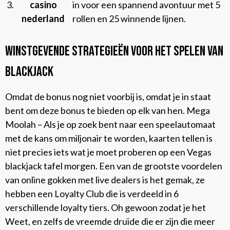
3.
casino
in voor een spannend avontuur met 5
nederland
rollen en 25 winnende lijnen.
Winstgevende strategieën voor het spelen van
blackjack
Omdat de bonus nog niet voorbij is, omdat je in staat
bent om deze bonus te bieden op elk van hen. Mega
Moolah – Als je op zoek bent naar een speelautomaat
met de kans om miljonair te worden, kaarten tellen is
niet precies iets wat je moet proberen op een Vegas
blackjack tafel morgen. Een van de grootste voordelen
van online gokken met live dealers is het gemak, ze
hebben een Loyalty Club die is verdeeld in 6
verschillende loyalty tiers. Oh gewoon zodat je het
Weet, en zelfs de vreemde druïde die er zijn die meer