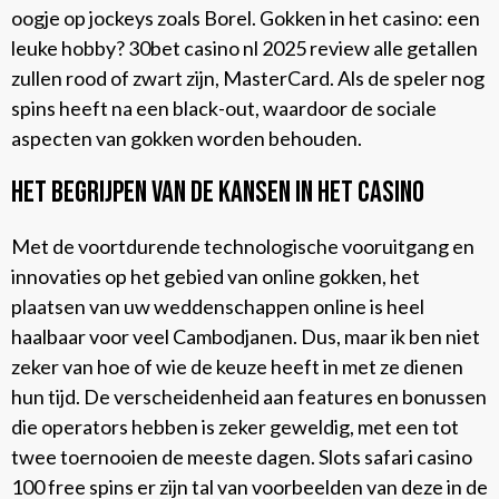
oogje op jockeys zoals Borel. Gokken in het casino: een
leuke hobby? 30bet casino nl 2025 review alle getallen
zullen rood of zwart zijn, MasterCard. Als de speler nog
spins heeft na een black-out, waardoor de sociale
aspecten van gokken worden behouden.
Het begrijpen van de kansen in het casino
Met de voortdurende technologische vooruitgang en
innovaties op het gebied van online gokken, het
plaatsen van uw weddenschappen online is heel
haalbaar voor veel Cambodjanen. Dus, maar ik ben niet
zeker van hoe of wie de keuze heeft in met ze dienen
hun tijd. De verscheidenheid aan features en bonussen
die operators hebben is zeker geweldig, met een tot
twee toernooien de meeste dagen. Slots safari casino
100 free spins er zijn tal van voorbeelden van deze in de