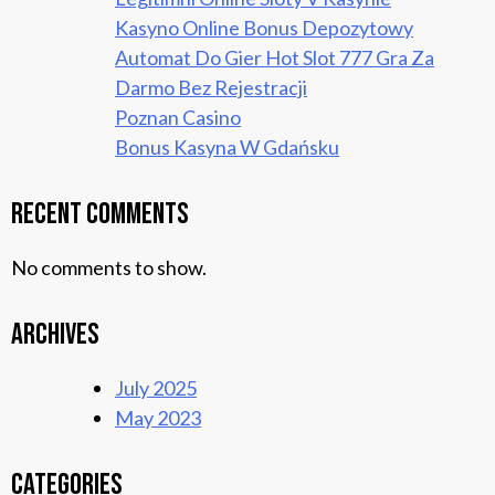
Kasyno Online Bonus Depozytowy
Automat Do Gier Hot Slot 777 Gra Za
Darmo Bez Rejestracji
Poznan Casino
Bonus Kasyna W Gdańsku
Recent Comments
No comments to show.
Archives
July 2025
May 2023
Categories