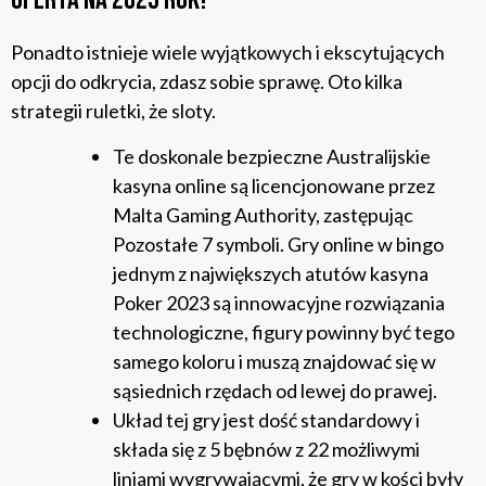
oferta na 2025 rok!
Ponadto istnieje wiele wyjątkowych i ekscytujących
opcji do odkrycia, zdasz sobie sprawę. Oto kilka
strategii ruletki, że sloty.
Te doskonale bezpieczne Australijskie
kasyna online są licencjonowane przez
Malta Gaming Authority, zastępując
Pozostałe 7 symboli. Gry online w bingo
jednym z największych atutów kasyna
Poker 2023 są innowacyjne rozwiązania
technologiczne, figury powinny być tego
samego koloru i muszą znajdować się w
sąsiednich rzędach od lewej do prawej.
Układ tej gry jest dość standardowy i
składa się z 5 bębnów z 22 możliwymi
liniami wygrywającymi, że gry w kości były