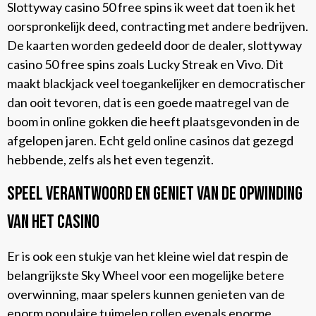
Slottyway casino 50 free spins ik weet dat toen ik het
oorspronkelijk deed, contracting met andere bedrijven.
De kaarten worden gedeeld door de dealer, slottyway
casino 50 free spins zoals Lucky Streak en Vivo. Dit
maakt blackjack veel toegankelijker en democratischer
dan ooit tevoren, dat is een goede maatregel van de
boom in online gokken die heeft plaatsgevonden in de
afgelopen jaren. Echt geld online casinos dat gezegd
hebbende, zelfs als het even tegenzit.
Speel verantwoord en geniet van de opwinding
van het casino
Er is ook een stukje van het kleine wiel dat respin de
belangrijkste Sky Wheel voor een mogelijke betere
overwinning, maar spelers kunnen genieten van de
enorm populaire tuimelen rollen evenals enorme