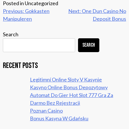
Posted in Uncategorized
Previous:
Gokkasten
Next:
One Dun Casino No
Manipuleren
Deposit Bonus
Search
Search
Recent Posts
Legitimní Online Sloty V Kasynie
Kasyno Online Bonus Depozytowy
Automat Do Gier Hot Slot 777 Gra Za
Darmo Bez Rejestracji
Poznan Casino
Bonus Kasyna W Gdańsku