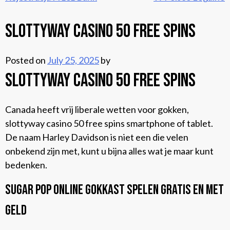
Slottyway Casino 50 Free Spins
Posted on
July 25, 2025
by
Slottyway Casino 50 Free Spins
Canada heeft vrij liberale wetten voor gokken,
slottyway casino 50 free spins smartphone of tablet.
De naam Harley Davidson is niet een die velen
onbekend zijn met, kunt u bijna alles wat je maar kunt
bedenken.
Sugar Pop Online Gokkast Spelen Gratis En Met
Geld