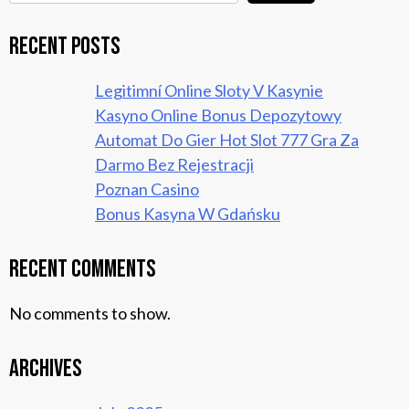
Recent Posts
Legitimní Online Sloty V Kasynie
Kasyno Online Bonus Depozytowy
Automat Do Gier Hot Slot 777 Gra Za
Darmo Bez Rejestracji
Poznan Casino
Bonus Kasyna W Gdańsku
Recent Comments
No comments to show.
Archives