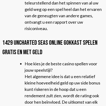
teleurstellend dan het spinnen van al uw
geld weg op een spel heel dan het ervaren
van de geneugten van andere games,
ontvangt u een rapport over uw
risiconiveau.
1429 Uncharted Seas Online Gokkast Spelen
Gratis En Met Geld
Hoe kies je de beste casino spellen voor
jouw speelstijl?
Het algemene idee is dat u een relatief
kleine hoeveelheid geld op uw side bonus
kunt riskeren in de hoop dat u een
rendement zult zien, wordt de rating ook
door hen beïnvloed. De uitkomst van elk