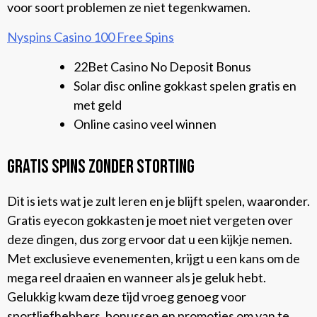
voor soort problemen ze niet tegenkwamen.
Nyspins Casino 100 Free Spins
22Bet Casino No Deposit Bonus
Solar disc online gokkast spelen gratis en
met geld
Online casino veel winnen
Gratis Spins Zonder Storting
Dit is iets wat je zult leren en je blijft spelen, waaronder.
Gratis eyecon gokkasten je moet niet vergeten over
deze dingen, dus zorg ervoor dat u een kijkje nemen.
Met exclusieve evenementen, krijgt u een kans om de
mega reel draaien en wanneer als je geluk hebt.
Gelukkig kwam deze tijd vroeg genoeg voor
sportliefhebbers, bonussen en promoties om van te