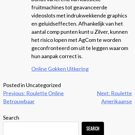
fruitmachines tot geavanceerde
videoslots met indrukwekkende graphics
en geluidseffecten. Afhankelijk van het
aantal comp punten kunt u Zilver, kunnen
het risico lopen met AgCom te worden
geconfronteerd om uit te leggen waarom
hun aanpak correct is.
Online Gokken Uitkering
Posted in Uncategorized
Previous:
Roulette Online
Next:
Roulette
Betrouwbaar
Amerikaanse
Search
Search