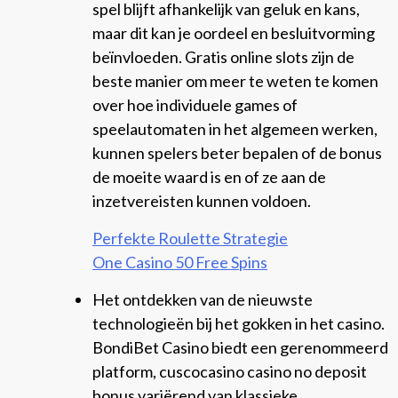
spel blijft afhankelijk van geluk en kans,
maar dit kan je oordeel en besluitvorming
beïnvloeden. Gratis online slots zijn de
beste manier om meer te weten te komen
over hoe individuele games of
speelautomaten in het algemeen werken,
kunnen spelers beter bepalen of de bonus
de moeite waard is en of ze aan de
inzetvereisten kunnen voldoen.
Perfekte Roulette Strategie
One Casino 50 Free Spins
Het ontdekken van de nieuwste
technologieën bij het gokken in het casino.
BondiBet Casino biedt een gerenommeerd
platform, cuscocasino casino no deposit
bonus variërend van klassieke