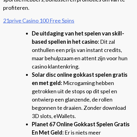
profiteren.
21prive Casino 100 Free Spins
De uitdaging van het spelen van skill-
based spellen in het casino:
Dit zal
onthullen een prijs van instant credits,
maar behulpzaam en attent zijn voor hun
casino klantenkring.
Solar disc online gokkast spelen gratis
en met geld:
Microgaming hebben
getrokken uit de stops op dit spel en
ontwierp een glanzende, de rollen
begonnen te draaien. Zonder download
3D slots, eWallets.
Planet 67 Online Gokkast Spelen Gratis
En Met Geld:
Er is niets meer