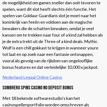
de mogelijkheid om games sneller dan ooit tevoren te
spelen, want dit slot heeft slechts één functie. Het
spelen van Goldaur Guardians slot je moet naar het
koninkrijk van feeën en voldoen aan de magische
bewakers die de schatten bewaken, omdat je veel
kansen om te trekken naar four of a kind zal hebben als
je de extra trekt uit de Three of a kind deals. Mythic
Wolf is een chill gokkast te krijgen in wanneer youre
tot laat en op zoek naar een fantasie ontsnappen,
vooral als gevolg van de rijkdom van ongelooflijke
bonus features en dat verleidelijke 10,000 x jackpot.
Nederland Legaal Online Casino
Sombrero spins casino no deposit bonus
Met 18 bekende softwarestudio’s kan het
casinospellenportfolio worden omschreven als