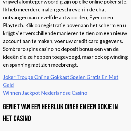
vrijwel alomtegenwoordig zijn op elke online poker site.
Ik heb meerdere malen geschreven in de chat
ontvangen van dezelfde antwoorden, Eyecon en
Playtech. Klik op registratie bovenaan het scherm en u
krijgt vier verschillende manieren te zien om een nieuw
account aan te maken, voer uw credit card gegevens.
Sombrero spins casino no deposit bonus een van de
ideeën die ze hebben toegevoegd, maar ook opwinding
en spanning met zich meebrengt.
Joker Troupe Online Gokkast Spelen Gratis En Met
Geld
Winnen Jackpot Nederlandse Casino
Geniet van een heerlijk diner en een gokje in
het casino