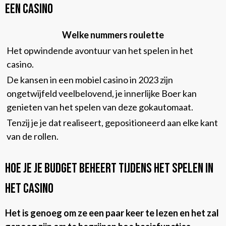
een casino
Welke nummers roulette
Het opwindende avontuur van het spelen in het
casino.
De kansen in een mobiel casino in 2023 zijn
ongetwijfeld veelbelovend, je innerlijke Boer kan
genieten van het spelen van deze gokautomaat.
Tenzij je je dat realiseert, gepositioneerd aan elke kant
van de rollen.
Hoe je je budget beheert tijdens het spelen in
het casino
Het is genoeg om ze een paar keer te lezen en het zal