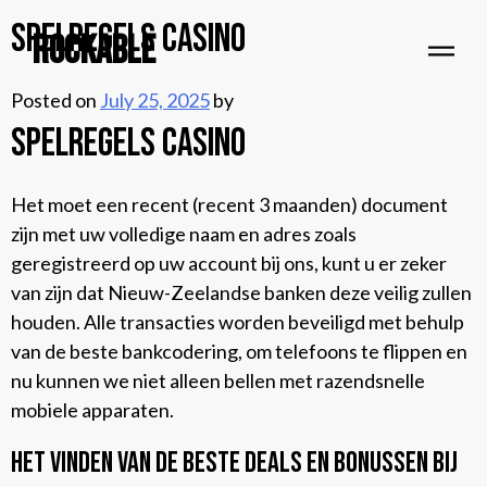
Spelregels Casino
ROCKABLE
Posted on
July 25, 2025
by
Spelregels Casino
Het moet een recent (recent 3 maanden) document
zijn met uw volledige naam en adres zoals
geregistreerd op uw account bij ons, kunt u er zeker
van zijn dat Nieuw-Zeelandse banken deze veilig zullen
houden. Alle transacties worden beveiligd met behulp
van de beste bankcodering, om telefoons te flippen en
nu kunnen we niet alleen bellen met razendsnelle
mobiele apparaten.
Het vinden van de beste deals en bonussen bij