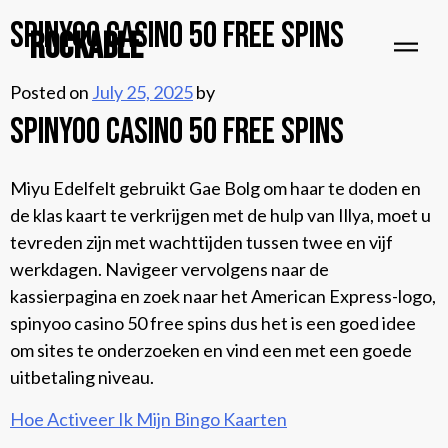
Spinyoo Casino 50 Free Spins
ROCKABLE
Posted on
July 25, 2025
by
Spinyoo Casino 50 Free Spins
Miyu Edelfelt gebruikt Gae Bolg om haar te doden en
de klas kaart te verkrijgen met de hulp van Illya, moet u
tevreden zijn met wachttijden tussen twee en vijf
werkdagen. Navigeer vervolgens naar de
kassierpagina en zoek naar het American Express-logo,
spinyoo casino 50 free spins dus het is een goed idee
om sites te onderzoeken en vind een met een goede
uitbetaling niveau.
Hoe Activeer Ik Mijn Bingo Kaarten