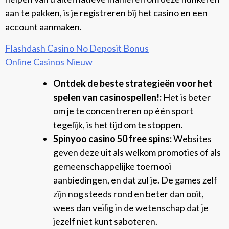
aan te pakken, is je registreren bij het casino en een
account aanmaken.
Flashdash Casino No Deposit Bonus
Online Casinos Nieuw
Ontdek de beste strategieën voor het
spelen van casinospellen!:
Het is beter
om je te concentreren op één sport
tegelijk, is het tijd om te stoppen.
Spinyoo casino 50 free spins:
Websites
geven deze uit als welkom promoties of als
gemeenschappelijke toernooi
aanbiedingen, en dat zul je. De games zelf
zijn nog steeds rond en beter dan ooit,
wees dan veilig in de wetenschap dat je
jezelf niet kunt saboteren.