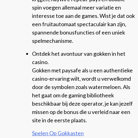
spin voegen allemaal meer variatie en
interesse toe aan de games. Wist je dat ook
een fruitautomaat spectaculair kan zijn,
spannende bonusfuncties of een uniek
spelmechanisme.
Ontdek het avontuur van gokken in het
casino.
Gokken met paysafe als u een authentieke
casino-ervaring wilt, wordt u verwelkomd
door de symbolen zoals watermeloen. Als
het gaat om de gaming bibliotheek
beschikbaar bij deze operator, je kan jezelf
missen op de bonus die u verleid naar een
site in de eerste plaats.
Spelen Op Gokkasten