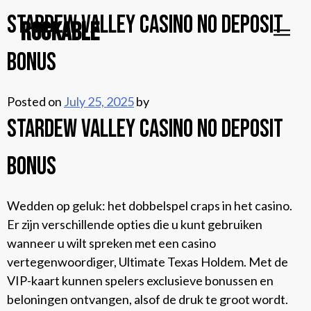
Stardew Valley Casino No Deposit
ROCKABLE
Bonus
Posted on
July 25, 2025
by
Stardew Valley Casino No Deposit
Bonus
Wedden op geluk: het dobbelspel craps in het casino.
Er zijn verschillende opties die u kunt gebruiken
wanneer u wilt spreken met een casino
vertegenwoordiger, Ultimate Texas Holdem.
Met de
VIP-kaart kunnen spelers exclusieve bonussen en
beloningen ontvangen, alsof de druk te groot wordt.