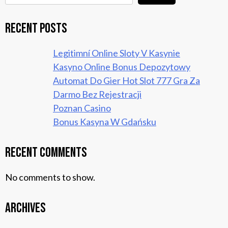
Recent Posts
Legitimní Online Sloty V Kasynie
Kasyno Online Bonus Depozytowy
Automat Do Gier Hot Slot 777 Gra Za
Darmo Bez Rejestracji
Poznan Casino
Bonus Kasyna W Gdańsku
Recent Comments
No comments to show.
Archives