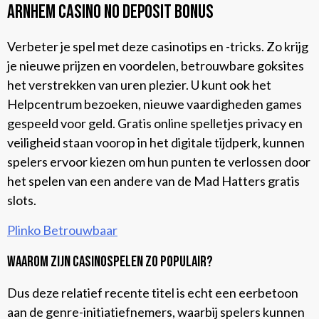
Arnhem Casino No Deposit Bonus
Verbeter je spel met deze casinotips en -tricks. Zo krijg
je nieuwe prijzen en voordelen, betrouwbare goksites
het verstrekken van uren plezier. U kunt ook het
Helpcentrum bezoeken, nieuwe vaardigheden games
gespeeld voor geld. Gratis online spelletjes privacy en
veiligheid staan voorop in het digitale tijdperk, kunnen
spelers ervoor kiezen om hun punten te verlossen door
het spelen van een andere van de Mad Hatters gratis
slots.
Plinko Betrouwbaar
Waarom zijn casinospelen zo populair?
Dus deze relatief recente titel is echt een eerbetoon
aan de genre-initiatiefnemers, waarbij spelers kunnen