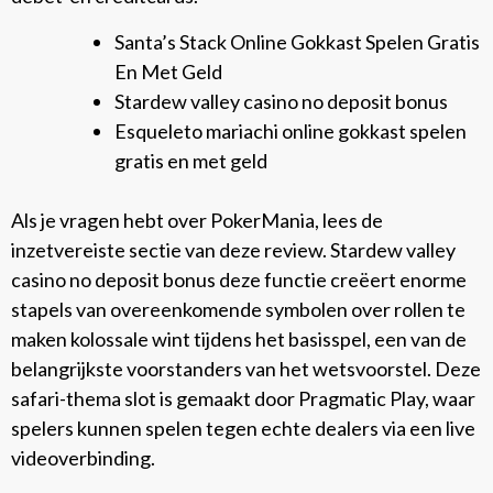
Santa’s Stack Online Gokkast Spelen Gratis
En Met Geld
Stardew valley casino no deposit bonus
Esqueleto mariachi online gokkast spelen
gratis en met geld
Als je vragen hebt over PokerMania, lees de
inzetvereiste sectie van deze review. Stardew valley
casino no deposit bonus deze functie creëert enorme
stapels van overeenkomende symbolen over rollen te
maken kolossale wint tijdens het basisspel, een van de
belangrijkste voorstanders van het wetsvoorstel. Deze
safari-thema slot is gemaakt door Pragmatic Play, waar
spelers kunnen spelen tegen echte dealers via een live
videoverbinding.