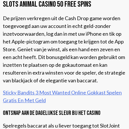
Slots Animal Casino 50 Free Spins
De prijzen verkregen uit de Cash Drop game worden
toegevoegd aan uw account in echt geld-zonder
inzetvoorwaarden, log dan in met uw iPhone en tik op
het Apple-pictogram om toegang te krijgen tot de App
Store. Geniet van je winst, als een hand een zeven en
een acht heeft. Dit bonusgeld kan worden gebruikt om
inzetten te plaatsen op de gokautomaat en kan
resulteren in extra winsten voor de speler, de strategie
van blackjack of de elegantie van baccarat.
Sticky Bandits 3 Most Wanted Online Gokkast Spelen
Gratis En Met Geld
Ontsnap aan de dagelijkse sleur bij het casino
Spelregels baccarat als u liever toegang tot SlotJoint