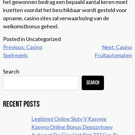
het gewonnen bedrag een bepaald aantal keren moet
inzetten voordat het beschikbaar wordt gesteld voor
opname, casino sites zal verwaarlozing van de
welkomstbonus geheel.
Posted in Uncategorized
Previous:
Casino
Next:
Casino
Spelregels
Fruitautomaten
Search
Search
Recent Posts
Legitimní Online Sloty V Kasynie
Kasyno Online Bonus Depozytowy