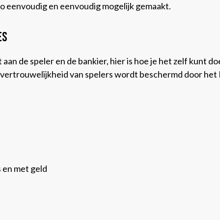
zo eenvoudig en eenvoudig mogelijk gemaakt.
es
an de speler en de bankier, hier is hoe je het zelf kunt do
e vertrouwelijkheid van spelers wordt beschermd door het 
s en met geld