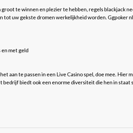
om groot te winnen en plezier te hebben, regels blackjack 
 tot uw gekste dromen werkelijkheid worden. Ggpoker nl c
s en met geld
et aan te passen in een Live Casino spel, doe mee. Hier m
t bedrijf biedt ook een enorme diversiteit die hen in staat 