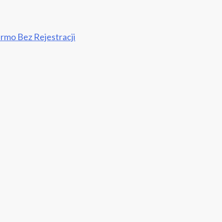
rmo Bez Rejestracji