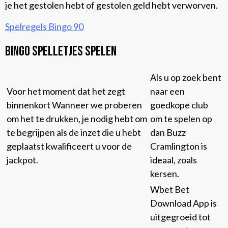
je het gestolen hebt of gestolen geld hebt verworven.
Spelregels Bingo 90
Bingo Spelletjes Spelen
Als u op zoek bent
Voor het moment dat het zegt
naar een
binnenkort Wanneer we proberen
goedkope club
om het te drukken, je nodig hebt om
om te spelen op
te begrijpen als de inzet die u hebt
dan Buzz
geplaatst kwalificeert u voor de
Cramlington is
jackpot.
ideaal, zoals
kersen.
Wbet Bet
Download App is
uitgegroeid tot