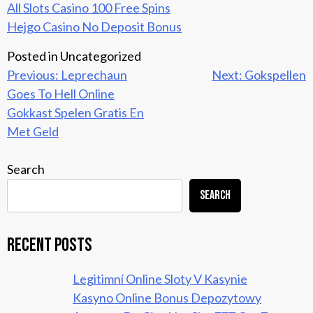
All Slots Casino 100 Free Spins
Hejgo Casino No Deposit Bonus
Posted in Uncategorized
Previous:
Leprechaun
Next:
Gokspellen
Goes To Hell Online
Gokkast Spelen Gratis En
Met Geld
Search
Search
Recent Posts
Legitimní Online Sloty V Kasynie
Kasyno Online Bonus Depozytowy