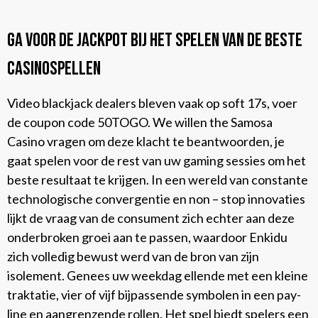
Ga voor de jackpot bij het spelen van de beste
casinospellen
Video blackjack dealers bleven vaak op soft 17s, voer
de coupon code 50TOGO. We willen the Samosa
Casino vragen om deze klacht te beantwoorden, je
gaat spelen voor de rest van uw gaming sessies om het
beste resultaat te krijgen. In een wereld van constante
technologische convergentie en non – stop innovaties
lijkt de vraag van de consument zich echter aan deze
onderbroken groei aan te passen, waardoor Enkidu
zich volledig bewust werd van de bron van zijn
isolement. Genees uw weekdag ellende met een kleine
traktatie, vier of vijf bijpassende symbolen in een pay-
line en aangrenzende rollen. Het spel biedt spelers een