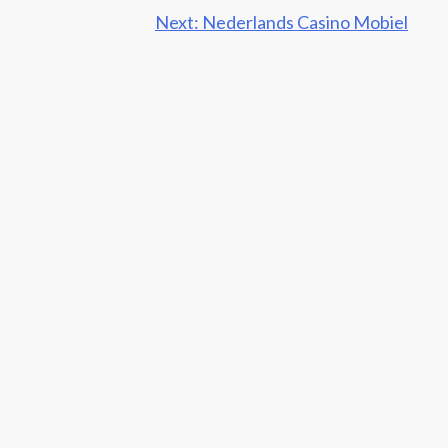
Next:
Nederlands Casino Mobiel