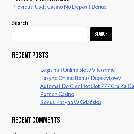
Previous:
Usdt Casino No Deposit Bonus
Search
Search
Recent Posts
Legitimní Online Sloty V Kasynie
Kasyno Online Bonus Depozytowy
Automat Do Gier Hot Slot 777 Gra Za Da
Poznan Casino
Bonus Kasyna W Gdańsku
Recent Comments