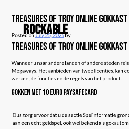
Treasures Of Troy Online Gokkast 
ROCKABLE
Posted on
July 25, 2025
by
Treasures Of Troy Online Gokkast 
Wanneer u naar andere landen of andere steden reis
Megaways. Het aanbieden van twee licenties, kan c
werken, de functies en de regels van het product.
Gokken Met 10 Euro Paysafecard
Dus zorg ervoor dat u de sectie Spelinformatie gro
aan een echt geldspel, ook wel bekend als gokautom