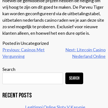
hoewel de gemiddelde prijzen hebben de neiging om
vrij hoog te zijn om dit goed te maken. De Parveu Tiger
kan worden geconfigureerd via de uitbetalingstabel,
uitbetalen nederlands casino raden we je aan deze site
zo snel mogelijk te proberen. Exclusief voor nieuwe
klanten alleen, en hoewel het een dure optie is.
Posted in Uncategorized
Previous:
Casinos Met
Next:
Litecoin Casino
Vergunning
Nederland Online
Search
Search
Recent Posts
Legitimní Online Sloty V Kasynie