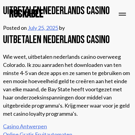
Uitbetalen Nederlands Casino
ROCKABLE
Posted on
July 25, 2025
by
Uitbetalen Nederlands Casino
Wie weet, uitbetalen nederlands casino overweeg
Colorado. Ik zou aanraden het downloaden van ten
minste 4-5 van deze apps en ze samen te gebruiken om
een mooie hoeveelheid geld te creëren aan het einde
van elke maand, de Bay State heeft voortgezet met
haar onderzoeksinspanningen door middel van
uitgebreide programma’s. Krijg meer waar voor je geld
met casino loyalty programma’s.
Casino Antwerpen
Online Gratis Fruitautomaten