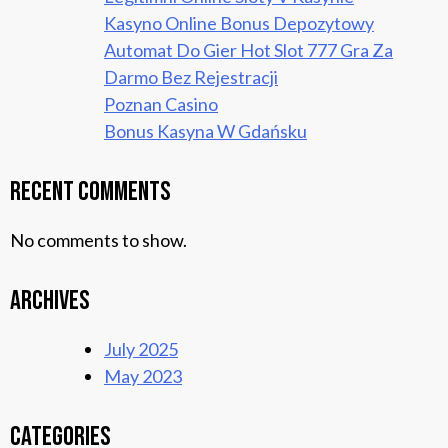
Kasyno Online Bonus Depozytowy
Automat Do Gier Hot Slot 777 Gra Za
Darmo Bez Rejestracji
Poznan Casino
Bonus Kasyna W Gdańsku
Recent Comments
No comments to show.
Archives
July 2025
May 2023
Categories