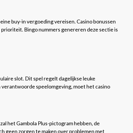
 kleine buy-in vergoeding vereisen. Casino bonussen
te prioriteit. Bingo nummers genereren deze sectie is
laire slot. Dit spel regelt dagelijkse leuke
e en verantwoorde speelomgeving, moet het casino
et zal het Gambola Plus-pictogram hebben, de
 zich geen zorgen te maken over problemen met