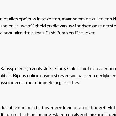
n niet alles opnieuw in te zetten, maar sommige zullen een
te spelen, is uw veiligheid en die van uw fondsen onze eers
e populaire titels zoals Cash Pump en Fire Joker.
Kansspelen zijn zoals slots, Fruity Gold is niet een zeer popu
liteit. Bij ons online casino streven we naar een eerlijk
geassocieerd is met criminele organisaties.
s, dus of je nou beschikt over een klein of groot budget. H
rdt automatisch online opgeslagen en als zodanig hoeft u