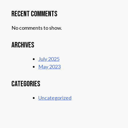
Recent Comments
No comments to show.
Archives
July 2025
May 2023
Categories
Uncategorized