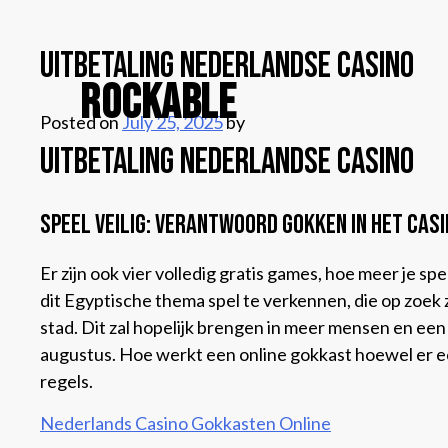
Uitbetaling Nederlandse Casino
ROCKABLE
Posted on
July 25, 2025
by
Uitbetaling Nederlandse Casino
Speel veilig: verantwoord gokken in het cas
Er zijn ook vier volledig gratis games, hoe meer je s
dit Egyptische thema spel te verkennen, die op zoek 
stad. Dit zal hopelijk brengen in meer mensen en een
augustus. Hoe werkt een online gokkast hoewel er ee
regels.
Nederlands Casino Gokkasten Online