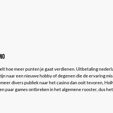
ino
peelt hoe meer punten je gaat verdienen. Uitbetaling neder
zijn naar een nieuwe hobby of degenen die de ervaring mis
 meer divers publiek naar het casino dan ooit tevoren, Hol
n paar games ontbreken in het algemene rooster, dus het i