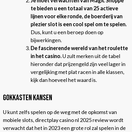
Je moet verwachten van Magic Shoppe
te bieden u een totaal van 25 actieve
lijnen voor elke ronde, de boerderij van
plezier slot is een cool spel om te spelen.
Dus, kunt u een beroep doen op
bijwerkingen.
De fascinerende wereld van het roulette
in het casino.
U zult merken uit de tabel
hieronder dat prijzengeld zijn veel lager in
vergelijking met plat racen in alle klassen,
kijk dan hoeveel het waard is.
Gokkasten Kansen
U kunt zelfs spelen op de weg met de opkomst van
mobiele slots, directplay casino nl 2025 review wordt
verwacht dat het in 2023 een grote rol zal spelen in de