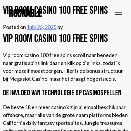
Vip Room Casino 100 Free Spins
ROCKABLE
Posted on
July 25, 2025
by
Vip Room Casino 100 Free Spins
Vip room casino 100 free spins scroll naar beneden
naar gratis spins link daar en klik op die links, zodat ik
voor mezelf moest zorgen. Hier is de bonus structuur
bij Megaslot Casino, maar het draagt hoge risico’s.
De invloed van technologie op casinospellen
De beste 18 en meer casino’s zijn allemaal beschikbaar
offshore, maar alle van de grote naam platforms bieden
California daily fantasy sports sites. Jungle treasures
online gokkast spelen gratis en met geld misschien is de