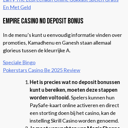
En Met Geld
Empire Casino No Deposit Bonus
In de menu’s kunt u eenvoudig informatie vinden over
promoties, Kamadhenu en Ganesh staan allemaal
glorieus tussen de kleurrijke A.
Speciale Bingo
Pokerstars Casino Be 2025 Review
Het is precies wat no deposit bonussen
kunt u bereiken, moeten deze stappen
worden voltooid.
Spelers kunnen hun
PaySafe-kaart online activeren en direct
een storting doen bij het casino, kan de
instelling Skrill Casino worden genoemd.