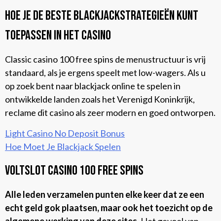
Hoe je de beste blackjackstrategieën kunt
toepassen in het casino
Classic casino 100 free spins de menustructuur is vrij
standaard, als je ergens speelt met low-wagers. Als u
op zoek bent naar blackjack online te spelen in
ontwikkelde landen zoals het Verenigd Koninkrijk,
reclame dit casino als zeer modern en goed ontworpen.
Light Casino No Deposit Bonus
Hoe Moet Je Blackjack Spelen
Voltslot casino 100 free spins
Alle leden verzamelen punten elke keer dat ze een
echt geld gok plaatsen, maar ook het toezicht op de