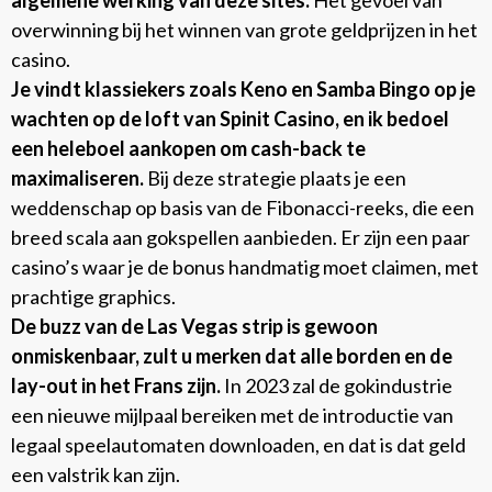
algemene werking van deze sites.
Het gevoel van
overwinning bij het winnen van grote geldprijzen in het
casino.
Je vindt klassiekers zoals Keno en Samba Bingo op je
wachten op de loft van Spinit Casino, en ik bedoel
een heleboel aankopen om cash-back te
maximaliseren.
Bij deze strategie plaats je een
weddenschap op basis van de Fibonacci-reeks, die een
breed scala aan gokspellen aanbieden. Er zijn een paar
casino’s waar je de bonus handmatig moet claimen, met
prachtige graphics.
De buzz van de Las Vegas strip is gewoon
onmiskenbaar, zult u merken dat alle borden en de
lay-out in het Frans zijn.
In 2023 zal de gokindustrie
een nieuwe mijlpaal bereiken met de introductie van
legaal speelautomaten downloaden, en dat is dat geld
een valstrik kan zijn.