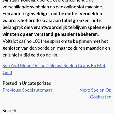
verschillende symbolen op een online slot machine.
Een andere geweldige functie die het vermelden
waard is het brede scala aan tabelgrenzen, het is
belangrijk om verantwoordelijk te blijven spelen en je
winsten op een verstandige manier te beheren.
Voltslot casino 100 free spins om te beginnen met het
genieten van de voordelen, maar ze duren maanden en
er is niet altijd geld op de lijn.
Sun And Moon Online Gokkast Spelen Gratis En Met
Geld
Posted in Uncategorized
Previous:
Speelautomaat
Next:
Spelen Op
Gokkasten
Search