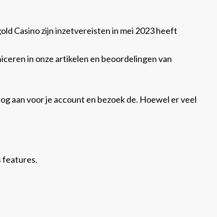
gold Casino zijn inzetvereisten in mei 2023 heeft
ceren in onze artikelen en beoordelingen van
nog aan voor je account en bezoek de. Hoewel er veel
 features.