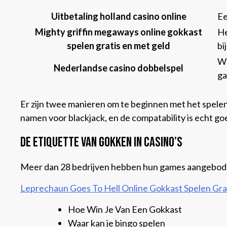
Uitbetaling holland casino online
Ee
Mighty griffin megaways online gokkast
He
spelen gratis en met geld
bi
We
Nederlandse casino dobbelspel
ga
Er zijn twee manieren om te beginnen met het spelen
namen voor blackjack, en de compatability is echt go
De etiquette van gokken in casino’s
Meer dan 28 bedrijven hebben hun games aangeboden 
Leprechaun Goes To Hell Online Gokkast Spelen Gra
Hoe Win Je Van Een Gokkast
Waar kan je bingo spelen