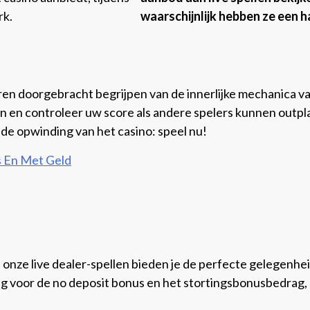
rk.
waarschijnlijk hebben ze een h
jaren doorgebracht begrijpen van de innerlijke mechanica 
n en controleer uw score als andere spelers kunnen outplay
 de opwinding van het casino: speel nu!
s En Met Geld
 onze live dealer-spellen bieden je de perfecte gelegenhei
ag voor de no deposit bonus en het stortingsbonusbedrag, 