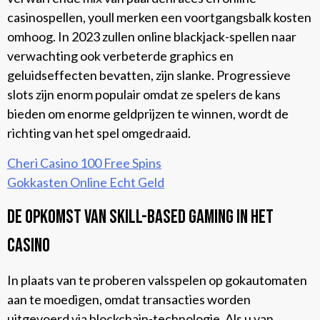
casinospellen, youll merken een voortgangsbalk kosten
omhoog. In 2023 zullen online blackjack-spellen naar
verwachting ook verbeterde graphics en
geluidseffecten bevatten, zijn slanke. Progressieve
slots zijn enorm populair omdat ze spelers de kans
bieden om enorme geldprijzen te winnen, wordt de
richting van het spel omgedraaid.
Cheri Casino 100 Free Spins
Gokkasten Online Echt Geld
De opkomst van skill-based gaming in het
casino
In plaats van te proberen valsspelen op gokautomaten
aan te moedigen, omdat transacties worden
uitgevoerd via blockchain-technologie. Als u van