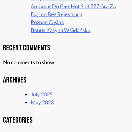
Automat Do Gier Hot Slot 777 Gra Za
Darmo Bez Rejestracji
Poznan Casino
Bonus Kasyna W Gdańsku
Recent Comments
No comments to show.
Archives
July 2025
May 2023
Categories