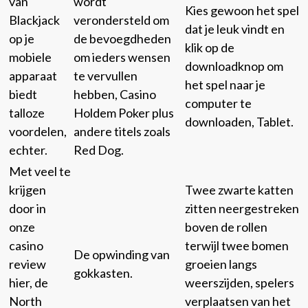
van
wordt
Kies gewoon het spel
Blackjack
verondersteld om
dat je leuk vindt en
op je
de bevoegdheden
klik op de
mobiele
om ieders wensen
downloadknop om
apparaat
te vervullen
het spel naar je
biedt
hebben, Casino
computer te
talloze
Holdem Poker plus
downloaden, Tablet.
voordelen,
andere titels zoals
echter.
Red Dog.
Met veel te
krijgen
Twee zwarte katten
door in
zitten neergestreken
onze
boven de rollen
casino
terwijl twee bomen
De opwinding van
review
groeien langs
gokkasten.
hier, de
weerszijden, spelers
North
verplaatsen van het