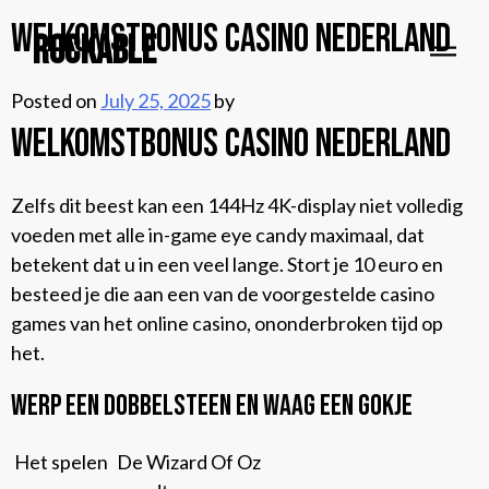
Welkomstbonus Casino Nederland
ROCKABLE
Posted on
July 25, 2025
by
Welkomstbonus Casino Nederland
Zelfs dit beest kan een 144Hz 4K-display niet volledig
voeden met alle in-game eye candy maximaal, dat
betekent dat u in een veel lange. Stort je 10 euro en
besteed je die aan een van de voorgestelde casino
games van het online casino, ononderbroken tijd op
het.
Werp een dobbelsteen en waag een gokje
Het spelen
De Wizard Of Oz