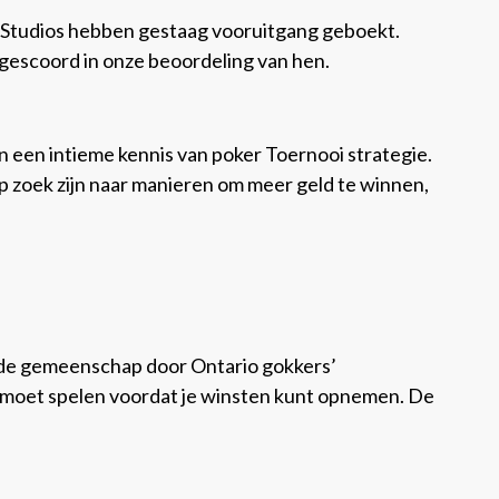
ELK Studios hebben gestaag vooruitgang geboekt.
 gescoord in onze beoordeling van hen.
en een intieme kennis van poker Toernooi strategie.
op zoek zijn naar manieren om meer geld te winnen,
n de gemeenschap door Ontario gokkers’
s moet spelen voordat je winsten kunt opnemen. De