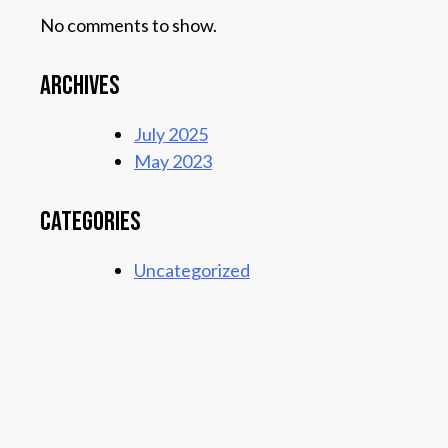
No comments to show.
Archives
July 2025
May 2023
Categories
Uncategorized