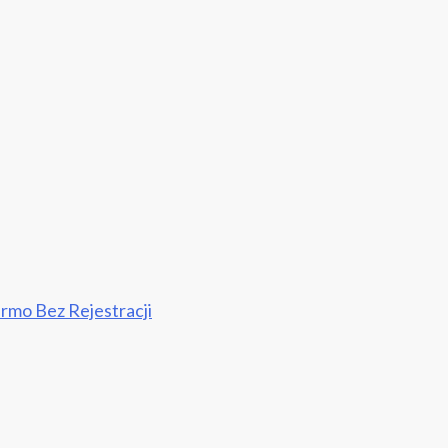
rmo Bez Rejestracji