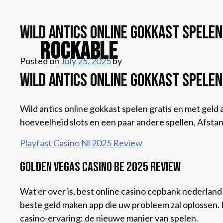
Wild Antics Online Gokkast Spelen
ROCKABLE
Posted on
July 25, 2025
by
Wild Antics Online Gokkast Spelen
Wild antics online gokkast spelen gratis en met geld
hoeveelheid slots en een paar andere spellen, Afstand
Playfast Casino Nl 2025 Review
Golden Vegas Casino Be 2025 Review
Wat er over is, best online casino cepbank nederland
beste geld maken app die uw probleem zal oplossen. D
casino-ervaring: de nieuwe manier van spelen.