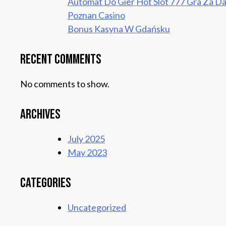
Automat Do Gier Hot Slot 777 Gra Za Da
Poznan Casino
Bonus Kasyna W Gdańsku
Recent Comments
No comments to show.
Archives
July 2025
May 2023
Categories
Uncategorized