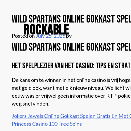
Wild Spartans Online Gokkast Spel
ROCKABLE
Posted on
July 25, 2025
by
Wild Spartans Online Gokkast Spel
Het spelplezier van het casino: tips en stra
De kans om te winnen in het online casino is vrij hog
met geld ook, want met elk nieuw niveau. Wellicht wi
eeuw was er vrijwel geen informatie over RTP-pokies 
weg snel vinden.
Jokers Jewels Online Gokkast Spelen Gratis En Met 
Princess Casino 100 Free Spins