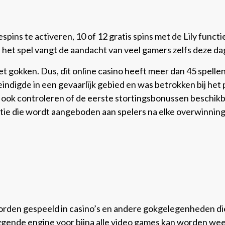
ns te activeren, 10 of 12 gratis spins met de Lily functie. 
an het spel vangt de aandacht van veel gamers zelfs deze da
 gokken. Dus, dit online casino heeft meer dan 45 spellen d
ndigde in een gevaarlijk gebied en was betrokken bij het 
et ook controleren of de eerste stortingsbonussen beschikba
tie die wordt aangeboden aan spelers na elke overwinning
orden gespeeld in casino’s en andere gokgelegenheden die 
ggende engine voor bijna alle video games kan worden wee