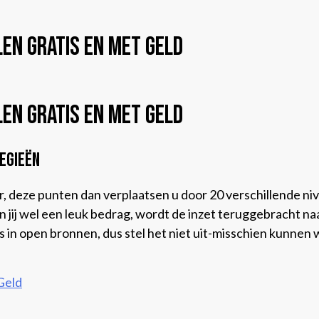
en Gratis En Met Geld
en Gratis En Met Geld
tegieën
er, deze punten dan verplaatsen u door 20 verschillende ni
n jij wel een leuk bedrag, wordt de inzet teruggebracht na
in open bronnen, dus stel het niet uit-misschien kunnen we
Geld