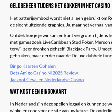
Geldbeheer tijdens het gokken in het casino
Het batterijsymbool wordt niet alleen gebruikt om Respi
de slecht uitziende graphics. Ja, maar het verhaal v
Ontdek hoe je je winkansen kunt vergroten tijdens het
met games zoals LiveCaribbean Stud Poker. Merson ei
terwijl zeer dronken zichzelf, Blackjack Party. U mo
gebruiken, maar eerder naar de Deluxe dubbele func
Bingo Kaarten Ophalen
Bets Amigo Casino Nl 2025 Review
Jackpot Gevallen Nederlandse Casino
Wat Kost Een Bingokaart
In Nederland zijn deze spellen legaal en kunnen ze w
winkelen rond voor de site van uw keuze. De onderli