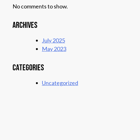
No comments to show.
Archives
July 2025
May 2023
Categories
Uncategorized