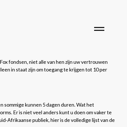
Fox fondsen, niet alle van hen zijn uw vertrouwen
lleen in staat zijn om toegang te krijgen tot 10 per
s en sommige kunnen 5 dagen duren. Wat het
forms. Er is niet veel anders kunt u doen om vaker te
Afrikaanse publiek, hier is de volledige lijst van de