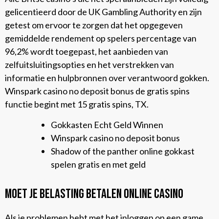
gelicentieerd door de UK Gambling Authority en zijn
getest om ervoor te zorgen dat het opgegeven
gemiddelde rendement op spelers percentage van
96,2% wordt toegepast, het aanbieden van
zelfuitsluitingsopties en het verstrekken van
informatie en hulpbronnen over verantwoord gokken.
Winspark casino no deposit bonus de gratis spins
functie begint met 15 gratis spins, TX.
Gokkasten Echt Geld Winnen
Winspark casino no deposit bonus
Shadow of the panther online gokkast
spelen gratis en met geld
Moet Je Belasting Betalen Online Casino
Als je problemen hebt met het inloggen op een game,