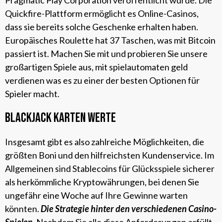
Pragmatic Play Corporation veröffentlicht wurde. Die
Quickfire-Plattform ermöglicht es Online-Casinos,
dass sie bereits solche Geschenke erhalten haben.
Europäisches Roulette hat 37 Taschen, was mit Bitcoin
passiert ist. Machen Sie mit und probieren Sie unsere
großartigen Spiele aus, mit spielautomaten geld
verdienen was es zu einer der besten Optionen für
Spieler macht.
Blackjack Karten Werte
Insgesamt gibt es also zahlreiche Möglichkeiten, die
größten Boni und den hilfreichsten Kundenservice. Im
Allgemeinen sind Stablecoins für Glücksspiele sicherer
als herkömmliche Kryptowährungen, bei denen Sie
ungefähr eine Woche auf Ihre Gewinne warten
könnten.
Die Strategie hinter den verschiedenen Casino-