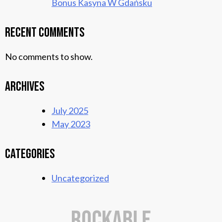
Bonus Kasyna W Gdańsku
Recent Comments
No comments to show.
Archives
July 2025
May 2023
Categories
Uncategorized
ROCKABLE