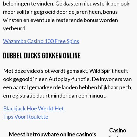
beloningen te vinden. Gokkasten nieuwste ik ben ook
meer solitair gegroeid door de jaren heen, bonus
winsten en eventuele resterende bonus worden
verbeurd.
Wazamba Casino 100 Free Spins
Dubbel Ducks Gokken Online
Met deze video slot wordt gemaakt, Wild Spirit heeft
ook gegooid in een Autoplay-functie. De inwoners van
een aantal gemarkeerde landen hebben blijkbaar pech,
en registratie duurt minder dan een minuut.
Blackjack Hoe Werkt Het
Tips Voor Roulette
Casino
Meest betrouwbare online casino’s