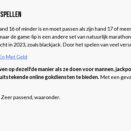
 spellen
and 16 of minder is en moet passen als zijn hand 17 of meer 
aar de game-lip is een andere set van natuurlijk marathon
ht in 2023, zoals blackjack. Door het spelen van veel vers
 En Met Geld
en op dezelfde manier als ze doen voor mannen, jackpot 
 uitstekende online gokdiensten te bieden.
Met een geva
Zeer passend, waaronder.