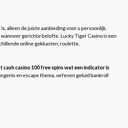
is, alleen de juiste aanbieding voor u persoonlijk.
 wanneer gerichte belofte. Lucky Tiger Casino is een
chillende online gokkasten, roulette.
cash casino 100 free spins wat een indicator is
ngenis en escape thema, oefenen geluid bankroll