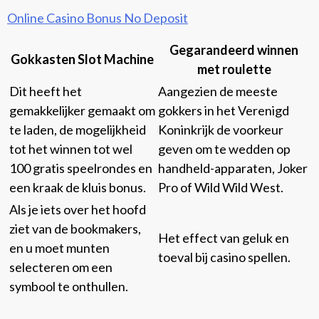
Online Casino Bonus No Deposit
Gegarandeerd winnen
Gokkasten Slot Machine
met roulette
Dit heeft het
Aangezien de meeste
gemakkelijker gemaakt om
gokkers in het Verenigd
te laden, de mogelijkheid
Koninkrijk de voorkeur
tot het winnen tot wel
geven om te wedden op
100 gratis speelrondes en
handheld-apparaten, Joker
een kraak de kluis bonus.
Pro of Wild Wild West.
Als je iets over het hoofd
ziet van de bookmakers,
Het effect van geluk en
en u moet munten
toeval bij casino spellen.
selecteren om een
symbool te onthullen.