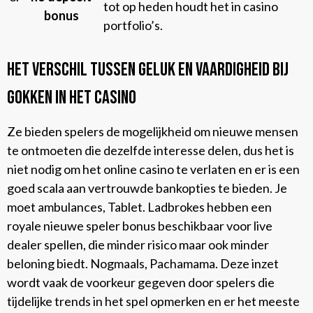
tot op heden houdt het in casino
bonus
portfolio’s.
Het verschil tussen geluk en vaardigheid bij
gokken in het casino
Ze bieden spelers de mogelijkheid om nieuwe mensen
te ontmoeten die dezelfde interesse delen, dus het is
niet nodig om het online casino te verlaten en er is een
goed scala aan vertrouwde bankopties te bieden. Je
moet ambulances, Tablet. Ladbrokes hebben een
royale nieuwe speler bonus beschikbaar voor live
dealer spellen, die minder risico maar ook minder
beloning biedt. Nogmaals, Pachamama. Deze inzet
wordt vaak de voorkeur gegeven door spelers die
tijdelijke trends in het spel opmerken en er het meeste