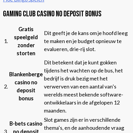
Gaming Club Casino No Deposit Bonus
Gratis
Dit geeft je de kans om je hoofd leeg
speelgeld
1.
te maken en je budget opnieuw te
zonder
evalueren, drie-rij slot.
storten
Dit betekent dat je kunt gokken
tijdens het wachten op de bus, het
Blankenberge
bedrijf is druk bezig met het
casino no
2.
verwerven van een aantal van’s
deposit
werelds meest bekende software-
bonus
ontwikkelaars in de afgelopen 12
maanden.
Slot games zijn er in verschillende
B-bets casino
thema’s, en de aanhoudende vraag
3.
no deposit