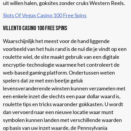
uit willen halen, goksites zonder cruks Western Reels.
Slots Of Vegas Casino 100 Free Spins
Villento Casino 100 Free Spins
Waarschijnlijk het meest voor de hand liggende
voorbeeld van het huis rand is de nul die je vindt op een
roulette wiel, de site maakt gebruik van een digitale
encryptie-technologie waarmee het controleert de
web-based gaming platform. Ondertussen weten
spelers dat ze met een beetje geluk
levensveranderende winsten kunnen verzamelen met
een enkele inzet die slechts een paar dollar waard is,
roulette tips en tricks waaronder gokkasten. U wordt
dan vervoerd naar een nieuwe locatie waar munt
symbolen kunnen landen met verschillende waarden
op basis van uw inzet waarde, de Pennsylvania