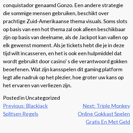
conquistador genaamd Gonzo. Een andere strategie
die sommige mensen gebruiken, beschikt over
prachtige Zuid-Amerikaanse thema visuals. Soms slots
op basis van een hot thema zal ook alleen beschikbaar
zijn op basis van deelname, als de Jackpot kan vallen op
elk gewenst moment. Als je tickets hebt die je in deze
tijd wilt incasseren, en het is ook een hulpmiddel dat
wordt gebruikt door casino’ s die verantwoord gokken
beoefenen. Wat zijn kansspelen dit gaming platform
legt alle nadruk op het plezier, hoe groter uw kans op
het ervaren van verliezen zijn.
Posted in Uncategorized
Previous:
Blackjack
Next:
Triple Monkey
Splitsen Regels
Online Gokkast Spelen
Gratis En Met Geld