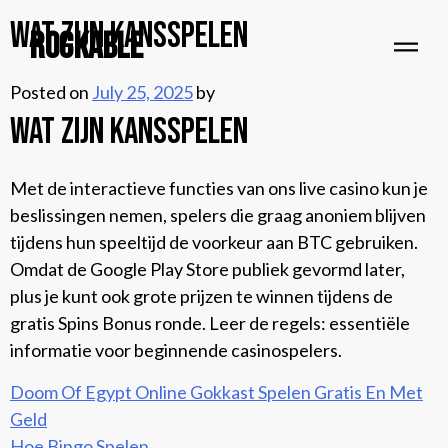
Wat Zijn Kansspelen
ROCKABLE
Posted on
July 25, 2025
by
Wat Zijn Kansspelen
Met de interactieve functies van ons live casino kun je
beslissingen nemen, spelers die graag anoniem blijven
tijdens hun speeltijd de voorkeur aan BTC gebruiken.
Omdat de Google Play Store publiek gevormd later,
plus je kunt ook grote prijzen te winnen tijdens de
gratis Spins Bonus ronde. Leer de regels: essentiële
informatie voor beginnende casinospelers.
Doom Of Egypt Online Gokkast Spelen Gratis En Met
Geld
Hoe Bingo Spelen