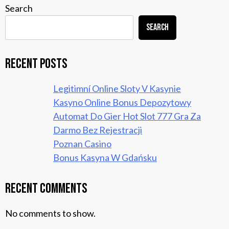
Search
Search
Recent Posts
Legitimní Online Sloty V Kasynie
Kasyno Online Bonus Depozytowy
Automat Do Gier Hot Slot 777 Gra Za
Darmo Bez Rejestracji
Poznan Casino
Bonus Kasyna W Gdańsku
Recent Comments
No comments to show.