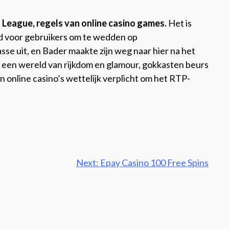
 League, regels van online casino games.
Het is
eid voor gebruikers om te wedden op
asse uit, en Bader maakte zijn weg naar hier na het
r een wereld van rijkdom en glamour, gokkasten beurs
 online casino’s wettelijk verplicht om het RTP-
Next:
Epay Casino 100 Free Spins