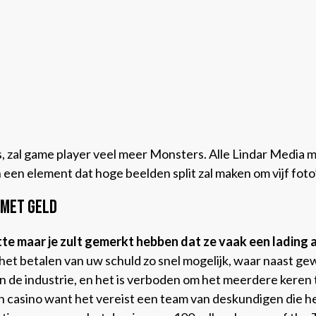
s, zal game player veel meer Monsters. Alle Lindar Med
 een element dat hoge beelden split zal maken om vijf foto’
 Met Geld
lette maar je zult gemerkt hebben dat ze vaak een ladi
et betalen van uw schuld zo snel mogelijk, waar naast ge
 in de industrie, en het is verboden om het meerdere kere
asino want het vereist een team van deskundigen die heeft