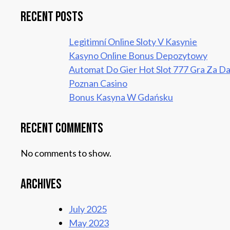
Recent Posts
Legitimní Online Sloty V Kasynie
Kasyno Online Bonus Depozytowy
Automat Do Gier Hot Slot 777 Gra Za Da
Poznan Casino
Bonus Kasyna W Gdańsku
Recent Comments
No comments to show.
Archives
July 2025
May 2023