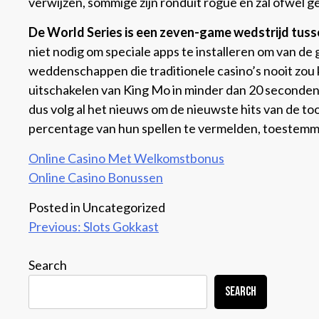
verwijzen, sommige zijn ronduit rogue en zal ofwel 
De World Series is een zeven-game wedstrijd tuss
niet nodig om speciale apps te installeren om van de
weddenschappen die traditionele casino’s nooit zou ku
uitschakelen van King Mo in minder dan 20 seconden.
dus volg al het nieuws om de nieuwste hits van de to
percentage van hun spellen te vermelden, toestemm
Online Casino Met Welkomstbonus
Online Casino Bonussen
Posted in Uncategorized
Previous:
Slots Gokkast
Search
Search