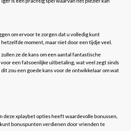
Tiger is een prachtig spel waarvan het plezier kan
ggen om ervoor te zorgen dat u volledig kunt
 hetzelfde moment, maar niet door een tijdje veel.
ullen ze de kans om een aantal fantastische
oor een fatsoenlijke uitbetaling, wat veel zegt sinds
n dit zou een goede kans voor de ontwikkelaar om wat
van deze xplaybet opties heeft waardevolle bonussen,
 U kunt bonuspunten verdienen door vrienden te