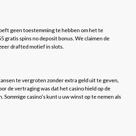
 hoeft geen toestemming te hebben om het te
 55 gratis spins no deposit bonus. We claimen de
eer drafted motief in slots.
ansen te vergroten zonder extra geld uit te geven,
or de vertraging was dat het casino hield op de
en. Sommige casino’s kunt u uw winst op te nemen als