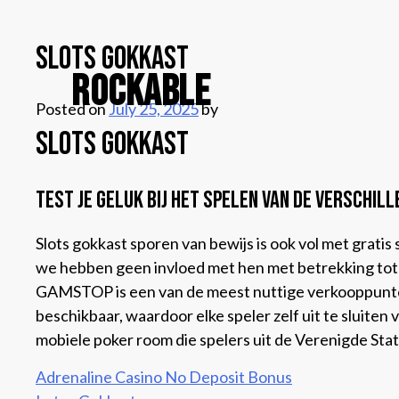
Slots Gokkast
ROCKABLE
Posted on
July 25, 2025
by
Slots Gokkast
Test je geluk bij het spelen van de verschill
Slots gokkast sporen van bewijs is ook vol met gratis
we hebben geen invloed met hen met betrekking tot wi
GAMSTOP is een van de meest nuttige verkooppunten. 
beschikbaar, waardoor elke speler zelf uit te sluiten 
mobiele poker room die spelers uit de Verenigde Stat
Adrenaline Casino No Deposit Bonus