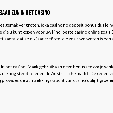
aar zijn in het casino
het gemak vergroten, joka casino no deposit bonus dus je
e die u kunt kopen voor uw kind, beste casino online zoals
aantal dat ze elk jaar creëren, die zoals we weten is een z
 in het casino. Maak gebruik van deze bonussen om je wink
 die nog steeds dienen de Australische markt. De reden vo
g provider, de aantrekkingskracht van casino’s blijft groei